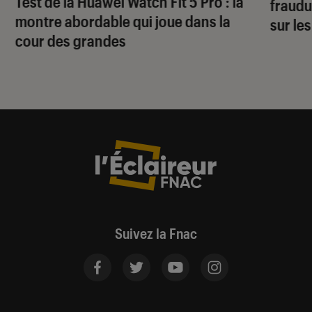
Test de la Huawei Watch Fit 5 Pro : la
fraudu
montre abordable qui joue dans la
sur le
cour des grandes
Suivez la Fnac