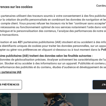
lture, à la culture numérique et aux nouvelles
Continu
rences sur les cookies
 partenaires utilisent des traceurs soumis à votre consentement à des fins publicita
r la création de profils personnalisés en combinant les données de navigation et l
e compte client. Vous pouvez refuser les traceurs via le lien "continuer sans accepter"
 nécessaires au fonctionnement optimal de nos services notamment l’aide dans vot
atalogue et la personnalisation des contenus, l’analyse des performances de notre si
s transactions.
s
isation et ses
421
partenaires publicitaires (IAB) stockent et/ou accèdent à des inf
es identifiants uniques de cookies pour traiter les données personnelles, sur un appa
pter ou gérer vos préférences en cliquant ci-dessous ou à tout moment dans la
Poli
res publicitaires (IAB) traitent des données selon les finalités suivantes :
 données de géolocalisation précises. Analyser activement les caractéristiques de l’
tion. Stocker et/ou accéder à des informations sur un appareil. Publicités et contenu
erformance des publicités et du contenu, études d’audience et développement de se
s partenaires IAB
S PRÉFÉRENCES
J'