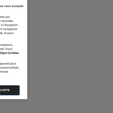
er sans accepter
ires par
es données
 à l’exception
re navigation
te, et pour
ormations,
reil. Vous
tique Cookies.
appareil pour
 personnalisés,
rvices.
ACCEPTE