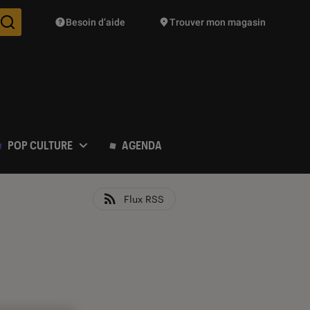
Besoin d’aide
Trouver mon magasin
Des suggestions de produits vont vous être proposées pendant vo
POP CULTURE
AGENDA
Flux RSS