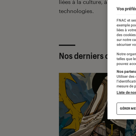
liées à la culture, à la pop cu
Vos préfé
technologies.
FNAC et ses
exemple pou
liées à votr
des cookies
sur notre c
sécuriser vo
Nos derniers contenu
Notre organ
telles que l
pouvez acce
Nos partenai
Utiliser des
l’identifica
mesure de p
Liste de no
GÉRER ME