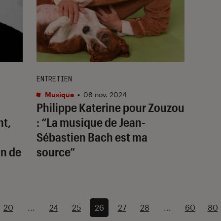
ENTRETIEN
Musique
•
08 nov. 2024
Philippe Katerine pour
Zouzou
nt,
: “La musique de Jean-
Sébastien Bach est ma
in de
source”
20
...
24
25
26
27
28
...
60
80