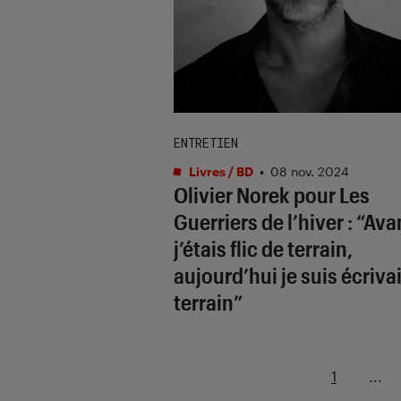
ENTRETIEN
Livres / BD
•
08 nov. 2024
Olivier Norek pour
Les
Guerriers de l’hiver
: “Ava
j’étais flic de terrain,
aujourd’hui je suis écriva
terrain”
1
...