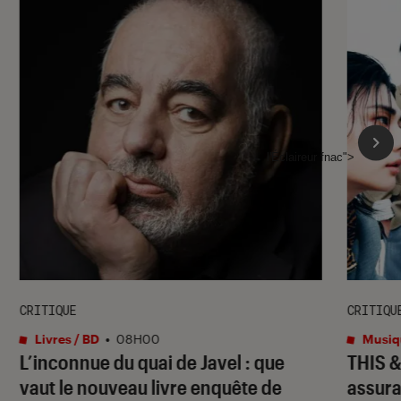
l'Éclaireur fnac">
CRITIQUE
CRITIQU
Livres / BD
•
08H00
Musiq
L’inconnue du quai de Javel : que
THIS 
vaut le nouveau livre enquête de
assura