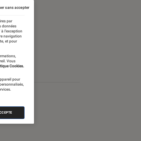
er sans accepter
ires par
es données
 à l’exception
re navigation
te, et pour
ormations,
reil. Vous
tique Cookies.
appareil pour
 personnalisés,
rvices.
ACCEPTE