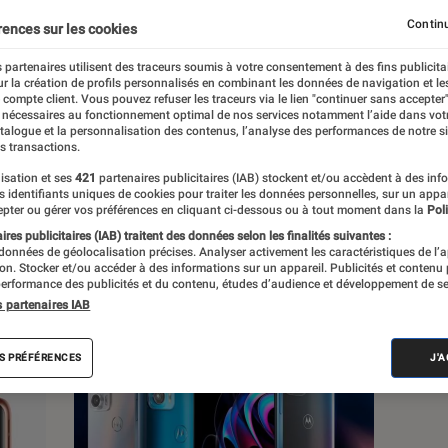
, à la pop culture, à la culture numérique et
Continu
rences sur les cookies
 partenaires utilisent des traceurs soumis à votre consentement à des fins publicita
r la création de profils personnalisés en combinant les données de navigation et l
e compte client. Vous pouvez refuser les traceurs via le lien "continuer sans accepter"
 nécessaires au fonctionnement optimal de nos services notamment l’aide dans vot
atalogue et la personnalisation des contenus, l’analyse des performances de notre si
s transactions.
s
isation et ses
421
partenaires publicitaires (IAB) stockent et/ou accèdent à des inf
es identifiants uniques de cookies pour traiter les données personnelles, sur un appa
pter ou gérer vos préférences en cliquant ci-dessous ou à tout moment dans la
Poli
res publicitaires (IAB) traitent des données selon les finalités suivantes :
 guides
Tests
 données de géolocalisation précises. Analyser activement les caractéristiques de l’
tion. Stocker et/ou accéder à des informations sur un appareil. Publicités et contenu
erformance des publicités et du contenu, études d’audience et développement de se
s partenaires IAB
S PRÉFÉRENCES
J'