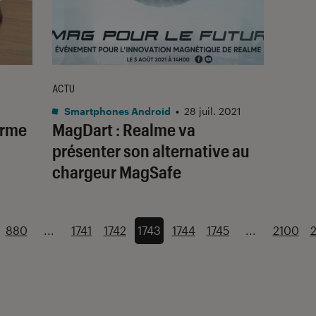
ACTU
Smartphones Android
•
28 juil. 2021
irme
MagDart : Realme va
présenter son alternative au
chargeur MagSafe
880
...
1741
1742
1743
1744
1745
...
2100