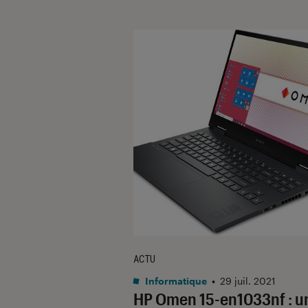
ACTU
Informatique
•
29 juil. 2021
HP Omen 15-en1033nf : u