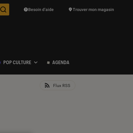
Besoin d’aide
Trouver mon magasin
Des suggestions de produits vont vous être proposées pendant vo
POP CULTURE
AGENDA
Flux RSS