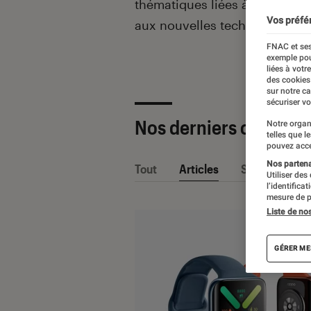
thématiques liées
à la culture
Vos préfé
aux nouvelles technologies.
FNAC et ses
exemple pou
liées à votr
des cookies
sur notre c
sécuriser vo
Nos derniers contenu
Notre organ
telles que l
pouvez acce
Nos partenai
Tout
Articles
Sélections et
Utiliser des
l’identifica
mesure de p
Liste de no
GÉRER ME