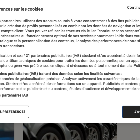
, à la pop culture, à la culture numérique et
Continu
rences sur les cookies
 partenaires utilisent des traceurs soumis à votre consentement à des fins publicita
r la création de profils personnalisés en combinant les données de navigation et l
e compte client. Vous pouvez refuser les traceurs via le lien "continuer sans accepter"
 nécessaires au fonctionnement optimal de nos services notamment l’aide dans vot
atalogue et la personnalisation des contenus, l’analyse des performances de notre si
s transactions.
s
isation et ses
421
partenaires publicitaires (IAB) stockent et/ou accèdent à des inf
es identifiants uniques de cookies pour traiter les données personnelles, sur un appa
pter ou gérer vos préférences en cliquant ci-dessous ou à tout moment dans la
Poli
res publicitaires (IAB) traitent des données selon les finalités suivantes :
 guides
Tests
 données de géolocalisation précises. Analyser activement les caractéristiques de l’
tion. Stocker et/ou accéder à des informations sur un appareil. Publicités et contenu
erformance des publicités et du contenu, études d’audience et développement de se
s partenaires IAB
S PRÉFÉRENCES
J'