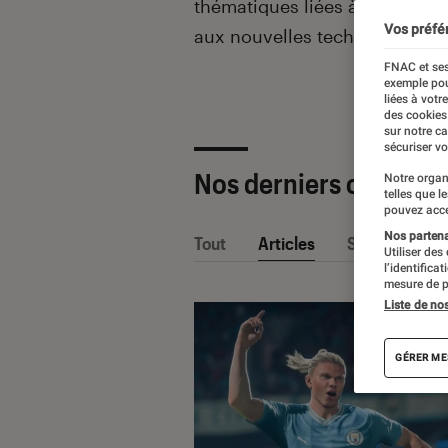
thématiques liées
à la culture
Vos préfé
aux nouvelles technologies.
FNAC et ses
exemple pou
liées à votr
des cookies
sur notre c
sécuriser vo
Nos derniers contenu
Notre organ
telles que l
pouvez acce
Nos partenai
Tout
Articles
Sélections et
Utiliser des
l’identifica
mesure de p
Liste de no
GÉRER ME