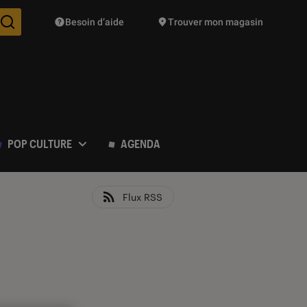
Besoin d’aide
Trouver mon magasin
Des suggestions de produits vont vous être proposées pendant vo
POP CULTURE
AGENDA
Flux RSS