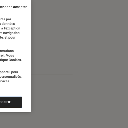
er sans accepter
ires par
es données
 à l’exception
re navigation
te, et pour
ormations,
reil. Vous
tique Cookies.
appareil pour
 personnalisés,
rvices.
ACCEPTE