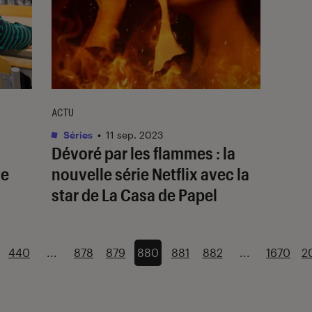
ACTU
Séries
•
11 sep. 2023
Dévoré par les flammes
: la
ne
nouvelle série Netflix avec la
star de
La Casa de Papel
440
...
878
879
880
881
882
...
1670
2