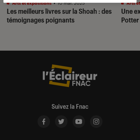
Arts et expositions
•
10 mar. 2025
Arts e
Les meilleurs livres sur la Shoah : des
Une ex
témoignages poignants
Potter
Suivez la Fnac