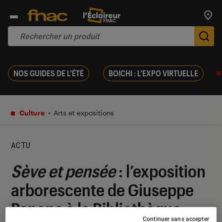
Trouv
De
NOS GUIDES DE L'ÉTÉ
BOICHI : L'EXPO VIRTUELLE
Culture
Arts et expositions
ACTU
Sève et pensée
: l’exposition
arborescente de Giuseppe
Penone à la Bibliothèque
Continuer sans accepter