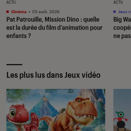
ACTU
ACTU
Cinéma
•
05 août. 2026
Jeux v
Pat Patrouille, Mission Dino
: quelle
Big Wa
est la durée du film d’animation pour
coopér
enfants ?
ne pas
Les plus lus dans Jeux vidéo