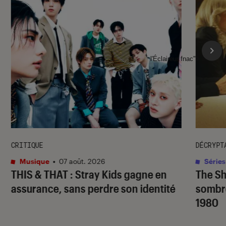
l'Éclaireur fnac">
CRITIQUE
DÉCRYPT
Musique
•
07 août. 2026
Séries
THIS & THAT
: Stray Kids gagne en
The S
assurance, sans perdre son identité
sombr
1980