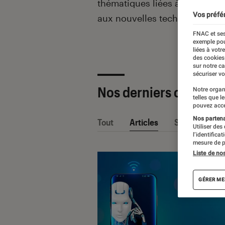
thématiques liées
à la culture
Vos préfé
aux nouvelles technologies.
FNAC et ses
exemple pou
liées à votr
des cookies
sur notre c
sécuriser vo
Nos derniers contenu
Notre organ
telles que l
pouvez acce
Nos partenai
Tout
Articles
Sélections et
Utiliser des
l’identifica
mesure de p
Liste de no
GÉRER ME