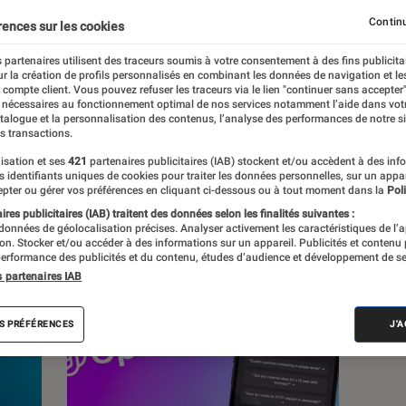
, à la pop culture, à la culture numérique et
Continu
rences sur les cookies
 partenaires utilisent des traceurs soumis à votre consentement à des fins publicita
r la création de profils personnalisés en combinant les données de navigation et l
e compte client. Vous pouvez refuser les traceurs via le lien "continuer sans accepter"
 nécessaires au fonctionnement optimal de nos services notamment l’aide dans vot
atalogue et la personnalisation des contenus, l’analyse des performances de notre si
s transactions.
s
isation et ses
421
partenaires publicitaires (IAB) stockent et/ou accèdent à des inf
es identifiants uniques de cookies pour traiter les données personnelles, sur un appa
pter ou gérer vos préférences en cliquant ci-dessous ou à tout moment dans la
Poli
res publicitaires (IAB) traitent des données selon les finalités suivantes :
 guides
Tests
 données de géolocalisation précises. Analyser activement les caractéristiques de l’
tion. Stocker et/ou accéder à des informations sur un appareil. Publicités et contenu
erformance des publicités et du contenu, études d’audience et développement de se
s partenaires IAB
S PRÉFÉRENCES
J'