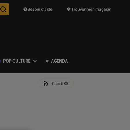
Besoin d’aide
Trouver mon magasin
Des suggestions de produits vont vous être proposées pendant vo
POP CULTURE
AGENDA
Flux RSS