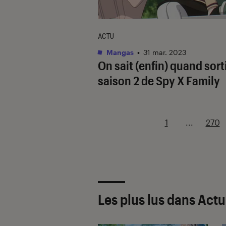
ACTU
Mangas
•
31 mar. 2023
On sait (enfin) quand sorti
saison 2 de
Spy X Family
1
...
270
Les plus lus dans Actu