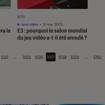
ACTU
Jeux vidéo
•
31 mar. 2023
ra la
E3 : pourquoi le salon mondial
du jeu vidéo a-t-il été annulé ?
530
...
1055
1056
1057
1058
1059
...
1760