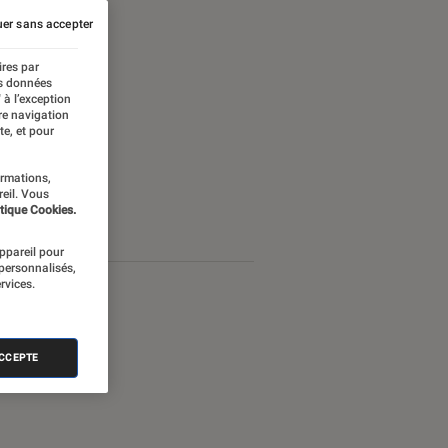
er sans accepter
ires par
es données
 à l’exception
re navigation
te, et pour
ormations,
reil. Vous
tique Cookies.
appareil pour
 personnalisés,
rvices.
ACCEPTE