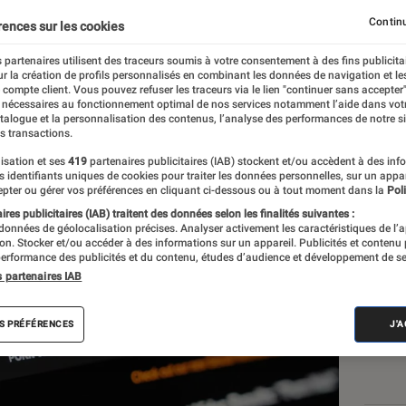
nhub bloqué dans l’Utah
Continu
rences sur les cookies
 partenaires utilisent des traceurs soumis à votre consentement à des fins publicita
r la création de profils personnalisés en combinant les données de navigation et l
e compte client. Vous pouvez refuser les traceurs via le lien "continuer sans accepter"
 nécessaires au fonctionnement optimal de nos services notamment l’aide dans vot
atalogue et la personnalisation des contenus, l’analyse des performances de notre si
s transactions.
isation et ses
419
partenaires publicitaires (IAB) stockent et/ou accèdent à des inf
es identifiants uniques de cookies pour traiter les données personnelles, sur un appa
Les
pter ou gérer vos préférences en cliquant ci-dessous ou à tout moment dans la
Poli
res publicitaires (IAB) traitent des données selon les finalités suivantes :
 données de géolocalisation précises. Analyser activement les caractéristiques de l’
tion. Stocker et/ou accéder à des informations sur un appareil. Publicités et contenu
erformance des publicités et du contenu, études d’audience et développement de se
s partenaires IAB
S PRÉFÉRENCES
J'