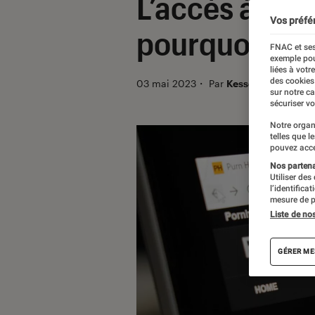
L’accès à Por
Vos préfé
pourquoi ?
FNAC et ses
exemple pou
liées à votr
des cookies
03 mai 2023
・
Par
Kesso Diallo
sur notre c
sécuriser vo
Notre organ
telles que l
pouvez acce
Nos partenai
Utiliser des
l’identifica
mesure de p
Liste de no
GÉRER ME