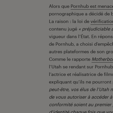
Introduction
Alors que
Pornhub est menacé
pornographique a décidé de bl
La raison : la loi de
vérificatio
contenu jugé
« préjudiciable 
vigueur dans l’État. En répons
de Pornhub, a choisi d’empêch
autres plateformes de son gro
Comme le rapporte
Motherbo
l’Utah se rendant sur Pornhub
l’actrice et réalisatrice de f
expliquant qu’ils ne pourront p
peut-être, vos élus de l’Utah
de vous autoriser à accéder à 
conformité soient au premier 
d’identité chaque fois que vo