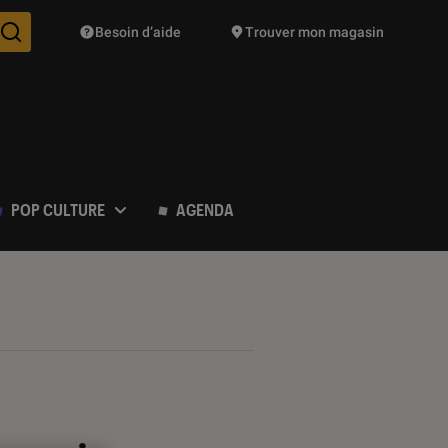
Besoin d’aide
Trouver mon magasin
Des suggestions de produits vont vous être proposées pendant vo
POP CULTURE
AGENDA