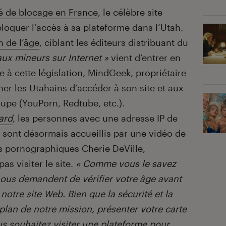
 de blocage en France
, le célèbre site
oquer l’accès à sa plateforme dans l’Utah.
n de l’âge
, ciblant les éditeurs distribuant du
aux mineurs sur Internet »
vient d’entrer en
e à cette législation, MindGeek, propriétaire
er les Utahains d’accéder à son site et aux
upe (YouPorn, Redtube, etc.).
ard
, les personnes avec une adresse IP de
 sont désormais accueillis par une vidéo de
ilms pornographiques Cherie DeVille,
as visiter le site.
« Comme vous le savez
 nous demandent de vérifier votre âge avant
notre site Web. Bien que la sécurité et la
plan de notre mission, présenter votre carte
us souhaitez visiter une plateforme pour