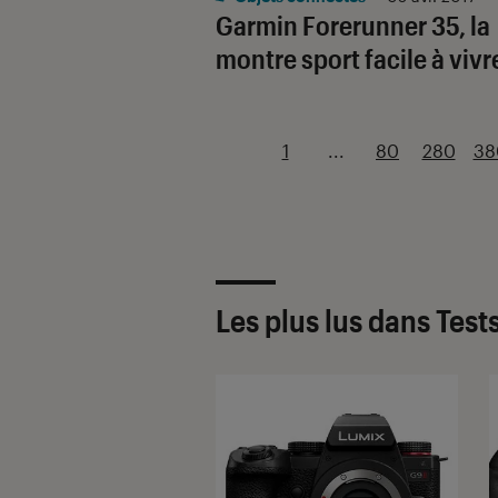
Garmin Forerunner 35, la
montre sport facile à vivr
1
...
80
280
38
Les plus lus dans Test