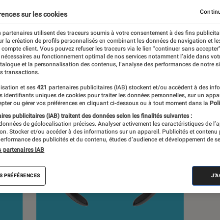
Continu
rences sur les cookies
 partenaires utilisent des traceurs soumis à votre consentement à des fins publicita
r la création de profils personnalisés en combinant les données de navigation et l
e compte client. Vous pouvez refuser les traceurs via le lien "continuer sans accepter"
Pop Culture
Tech
 nécessaires au fonctionnement optimal de nos services notamment l’aide dans vot
atalogue et la personnalisation des contenus, l’analyse des performances de notre si
s transactions.
isation et ses
421
partenaires publicitaires (IAB) stockent et/ou accèdent à des inf
es identifiants uniques de cookies pour traiter les données personnelles, sur un appa
pter ou gérer vos préférences en cliquant ci-dessous ou à tout moment dans la
Poli
res publicitaires (IAB) traitent des données selon les finalités suivantes :
 données de géolocalisation précises. Analyser activement les caractéristiques de l’
tion. Stocker et/ou accéder à des informations sur un appareil. Publicités et contenu
erformance des publicités et du contenu, études d’audience et développement de se
s partenaires IAB
S PRÉFÉRENCES
J'