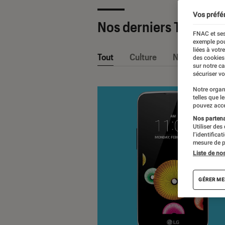
Vos préfé
Nos derniers Tests
FNAC et ses
exemple pou
liées à votr
Tout
Culture
Nos conseils
des cookies
sur notre c
sécuriser vo
Notre organ
telles que l
pouvez acce
Nos partenai
Utiliser des
l’identifica
mesure de p
Liste de no
GÉRER ME