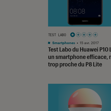
TEST LABO
Noté 1 étoiles sur 5
Smartphones
•
15 avr. 2017
Test Labo du Huawei P10 L
un smartphone efficace, 
trop proche du P8 Lite