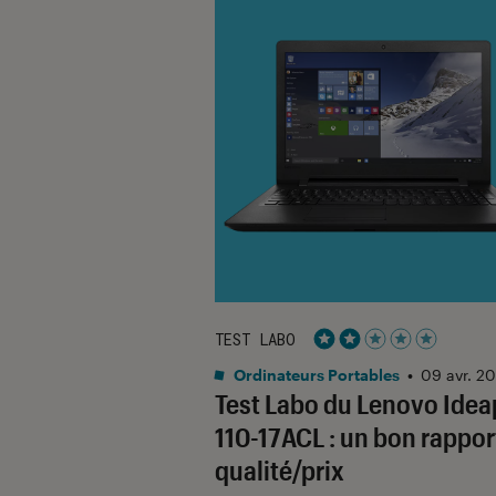
TEST LABO
Noté 2 étoiles sur 5
Ordinateurs Portables
•
09 avr. 20
Test Labo du Lenovo Ide
110-17ACL : un bon rappor
qualité/prix