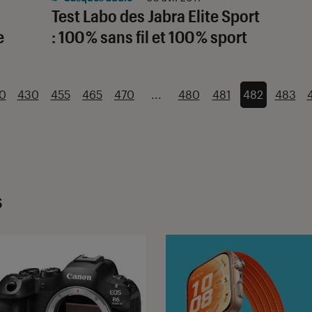
Test Labo des Jabra Elite Sport
e
: 100 % sans fil et 100 % sport
0
430
455
465
470
...
480
481
482
483
s