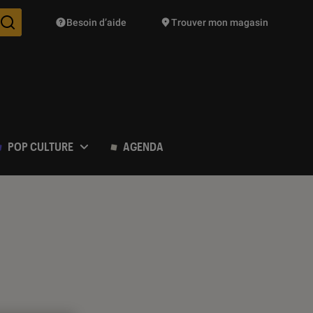
Besoin d’aide
Trouver mon magasin
Des suggestions de produits vont vous être proposées pendant vo
POP CULTURE
AGENDA