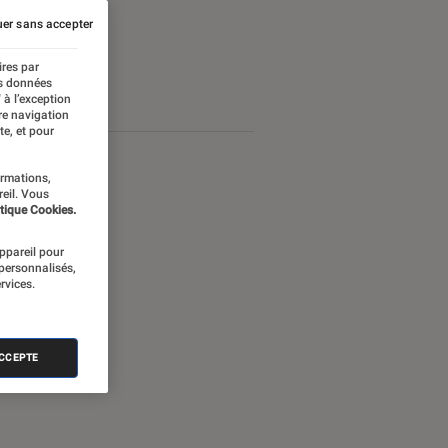
er sans accepter
ires par
es données
 à l’exception
re navigation
te, et pour
ormations,
reil. Vous
tique Cookies.
appareil pour
 personnalisés,
rvices.
ACCEPTE