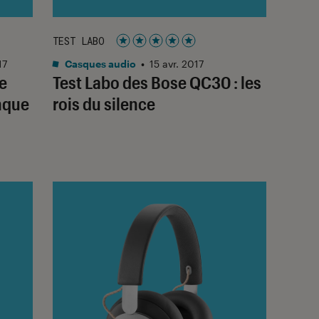
TEST LABO
Noté 5 étoiles sur 5
17
Casques audio
•
15 avr. 2017
e
Test Labo des Bose QC30 : les
nque
rois du silence