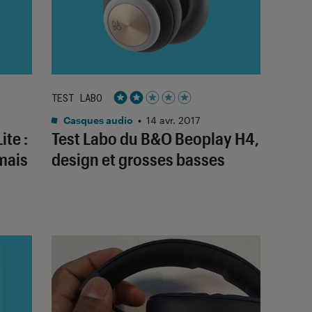
TEST LABO
Noté 2 étoiles sur 5
Casques audio
•
14 avr. 2017
ite :
Test Labo du B&O Beoplay H4,
mais
design et grosses basses