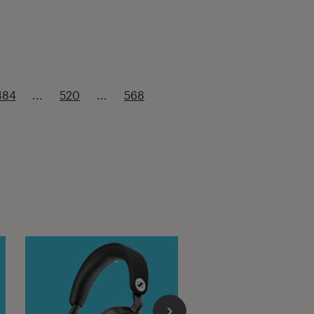
484
...
520
...
568