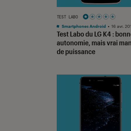
TEST LABO
Noté 1 étoiles sur 5
Smartphones Android
•
16 avr. 20
Test Labo du LG K4 : bonn
autonomie, mais vrai ma
de puissance