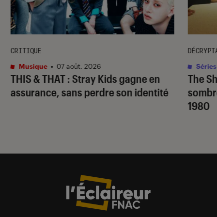
CRITIQUE
DÉCRYPT
Musique
•
07 août. 2026
Séries
THIS & THAT
: Stray Kids gagne en
The S
assurance, sans perdre son identité
sombr
1980