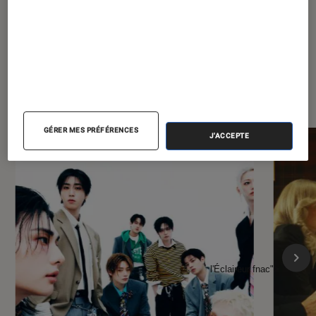
À la une de
VOIR TOUT
l'Éclaireur FNAC
GÉRER MES PRÉFÉRENCES
J'ACCEPTE
l'Éclaireur fnac">