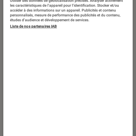
Utiliser des données de géolocalisation précises. Analyser activement
TEST
les caractéristiques de l’appareil pour l’identification. Stocker et/ou
accéder à des informations sur un appareil. Publicités et contenu
Jeux Vidéo PC
•
20 oct. 2017
personnalisés, mesure de performance des publicités et du contenu,
La Terre du Milieu : L’Ombre de la Guerre
études d’audience et développement de services.
Liste de nos partenaires IAB
– Retour forcé au Mordor