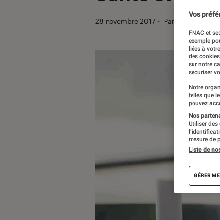
Vos préfé
28 novembre 2017
・
Par
Christophe 
FNAC et ses
exemple pou
liées à votr
des cookies
sur notre c
sécuriser vo
Notre organ
telles que l
pouvez acce
Nos partenai
Utiliser des
l’identifica
mesure de p
Liste de no
GÉRER ME