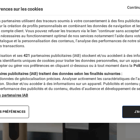
Continu
rences sur les cookies
RM
 partenaires utilisent des traceurs soumis à votre consentement à des fins publicita
r la création de profils personnalisés en combinant les données de navigation et l
e compte client. Vous pouvez refuser les traceurs via le lien "continuer sans accepter"
 nécessaires au fonctionnement optimal de nos services notamment l’aide dans vot
Sél
atalogue et la personnalisation des contenus, l’analyse des performances de notre si
s transactions.
isation et ses
421
partenaires publicitaires (IAB) stockent et/ou accèdent à des inf
es identifiants uniques de cookies pour traiter les données personnelles, sur un appa
pter ou gérer vos préférences en cliquant ci-dessous ou à tout moment dans la
Poli
res publicitaires (IAB) traitent des données selon les finalités suivantes :
 données de géolocalisation précises. Analyser activement les caractéristiques de l’
tion. Stocker et/ou accéder à des informations sur un appareil. Publicités et contenu
erformance des publicités et du contenu, études d’audience et développement de se
s partenaires IAB
S PRÉFÉRENCES
J'