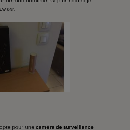
ur de mon domicile est plus sain et je
passer.
 opté pour une
caméra de surveillance