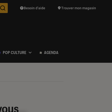
Besoin d’aide
Trouver mon magasin
Des suggestions de produits vont vous être proposées pendant vo
POP CULTURE
AGENDA
 vous