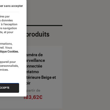
er sans accepter
ires par
es données
 à l’exception
re navigation
ection de produits
te, et pour
ormations,
reil. Vous
tique Cookies.
Caméra de
surveillance
appareil pour
connectée
 personnalisés,
rvices.
Netatmo
intérieure Beige et
Noir
ACCEPTE
À partir de
183,62€