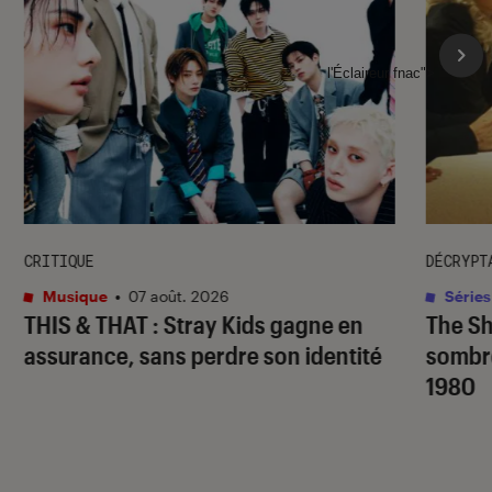
l'Éclaireur fnac">
CRITIQUE
DÉCRYPT
Musique
•
07 août. 2026
Séries
THIS & THAT
: Stray Kids gagne en
The S
assurance, sans perdre son identité
sombr
1980