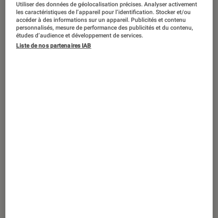
SÉLECTION
Utiliser des données de géolocalisation précises. Analyser activement
les caractéristiques de l’appareil pour l’identification. Stocker et/ou
accéder à des informations sur un appareil. Publicités et contenu
Objets connectés
•
13 mai. 2026
personnalisés, mesure de performance des publicités et du contenu,
Ma sélection d’objets connectés pour
études d’audience et développement de services.
mamans branchées technologie
Liste de nos partenaires IAB