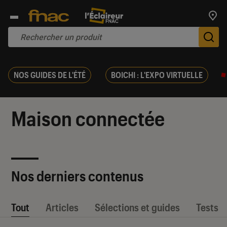
Trouv
De
NOS GUIDES DE L'ÉTÉ
BOICHI : L'EXPO VIRTUELLE
Maison connectée
Nos derniers contenus
Tout
Articles
Sélections et guides
Tests