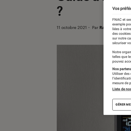
?
Vos préfé
FNAC et ses
exemple pou
11 octobre 2021
・
Par
Ravi
liées à votr
des cookies
sur notre c
sécuriser vo
Notre organ
telles que l
pouvez acce
Nos partenai
Utiliser des
l’identifica
mesure de p
Liste de no
GÉRER ME