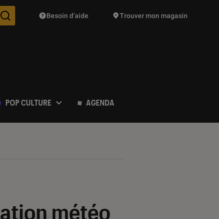
Besoin d’aide
Trouver mon magasin
Des suggestions de produits vont vous être proposées pendant vo
POP CULTURE
AGENDA
tation météo