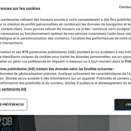
Continu
rences sur les cookies
 partenaires utilisent des traceurs soumis à votre consentement à des fins publicita
r la création de profils personnalisés en combinant les données de navigation et l
e compte client. Vous pouvez refuser les traceurs via le lien "continuer sans accepter"
 nécessaires au fonctionnement optimal de nos services notamment l’aide dans vot
atalogue et la personnalisation des contenus, l’analyse des performances de notre si
s transactions.
isation et ses
419
partenaires publicitaires (IAB) stockent et/ou accèdent à des inf
Sél
es identifiants uniques de cookies pour traiter les données personnelles, sur un appa
pter ou gérer vos préférences en cliquant ci-dessous ou à tout moment dans la
Poli
res publicitaires (IAB) traitent des données selon les finalités suivantes :
 données de géolocalisation précises. Analyser activement les caractéristiques de l’
tion. Stocker et/ou accéder à des informations sur un appareil. Publicités et contenu
erformance des publicités et du contenu, études d’audience et développement de se
s partenaires IAB
S PRÉFÉRENCES
J'