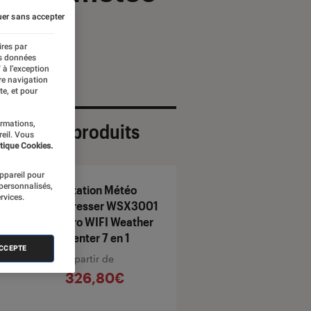
er sans accepter
ires par
es données
 à l’exception
re navigation
te, et pour
ormations,
ection de produits
reil. Vous
tique Cookies.
appareil pour
 personnalisés,
Station Météo
rvices.
Bresser WSX3001
Pro WIFI Weather
Center 7 en 1
ACCEPTE
À partir de
326,80€