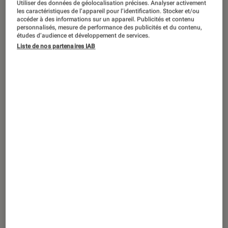
Utiliser des données de géolocalisation précises. Analyser activement
TEST LABO
les caractéristiques de l’appareil pour l’identification. Stocker et/ou
Noté 1 étoiles sur 5
accéder à des informations sur un appareil. Publicités et contenu
iPhone
•
15 oct. 2018
personnalisés, mesure de performance des publicités et du contenu,
Test Labo de l’iPhone Xs Max : géant sur
études d’audience et développement de services.
Liste de nos partenaires IAB
toute la ligne