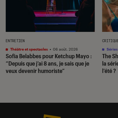
ENTRETIEN
CRITIQU
Théâtre et spectacles
•
06 août. 2026
Séries
Sofia Belabbes pour
Ketchup Mayo
:
The S
“Depuis que j’ai 8 ans, je sais que je
la sér
veux devenir humoriste”
l’été ?