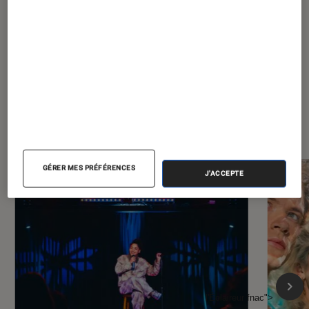
À la une de
VOIR TOUT
l'Éclaireur FNAC
GÉRER MES PRÉFÉRENCES
J'ACCEPTE
l'Éclaireur fnac">