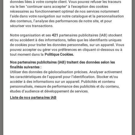
données liées à votre compte client. Vous pouvez refuser les traceurs
via le lien "continuer sans accepter" à l’exception des cookies
La sortie d’une action-cam GoPro est
nécessaires au fonctionnement optimal de nos services notamment
l’aide dans votre navigation sur notre catalogue et la personnalisation
toujours un évènement, tant le
des contenus, l’analyse des performances de notre site, et pour
sécuriser vos transactions.
fabricant domine le marché malgré
Notre organisation et ses
421
partenaires publicitaires (IAB) stockent
une concurrence chaque jour plus
et/ou accèdent à des informations, telles que les identifiants uniques
de cookies pour traiter les données personnelles, sur un appareil. Vous
agressive. Si elle n’est pas la toute
pouvez accepter ou gérer vos préférences en cliquant ci-dessous ou à
tout moment dans la
Politique Cookies.
dernière caméra sprotive de la
Nos partenaires publicitaires (IAB) traitent des données selon les
marque, elle reste un top produit, la
finalités suivantes :
Utiliser des données de géolocalisation précises. Analyser activement
preuve !
les caractéristiques de l’appareil pour l’identification. Stocker et/ou
accéder à des informations sur un appareil. Publicités et contenu
personnalisés, mesure de performance des publicités et du contenu,
études d’audience et développement de services.
Introduction
Liste de nos partenaires IAB