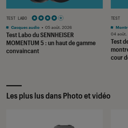
TEST LABO
TEST
Noté 4 étoiles sur 5
Casques audio
•
05 août. 2026
Montre
Test Labo du SENNHEISER
04 août.
Test d
MOMENTUM 5 : un haut de gamme
montre
convaincant
cour d
Les plus lus dans Photo et vidéo