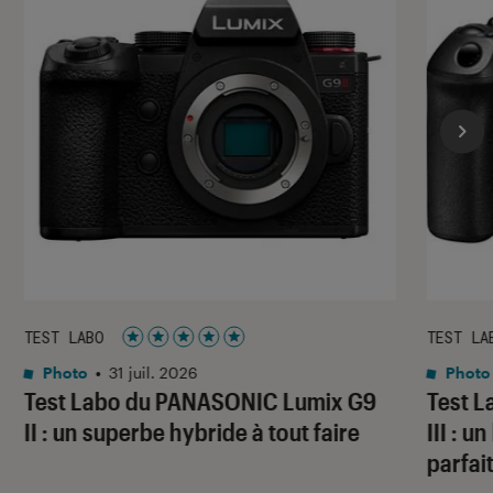
TEST LABO
TEST LA
Noté 5 étoiles sur 5
Photo
•
31 juil. 2026
Photo
Test Labo du PANASONIC Lumix G9
Test 
II : un superbe hybride à tout faire
III : 
parfai