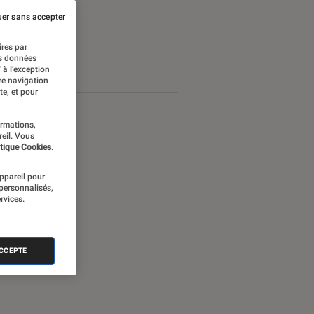
er sans accepter
ires par
es données
 à l’exception
re navigation
te, et pour
ormations,
reil. Vous
tique Cookies.
appareil pour
 personnalisés,
rvices.
ACCEPTE