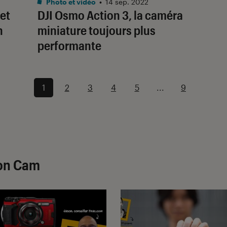
Photo et vidéo
•
14 sep. 2022
 et
DJI Osmo Action 3, la caméra
n
miniature toujours plus
performante
1
2
3
4
5
...
9
ion Cam