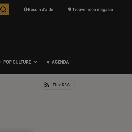
Besoin d’aide
Trouver mon magasin
Des suggestions de produits vont vous être proposées pendant vo
POP CULTURE
AGENDA
Flux RSS