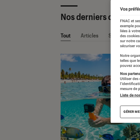
Vos préfé
Nos derniers contenu
FNAC et ses
exemple pou
liées à votr
Tout
Articles
Sélections et
des cookies
sur notre c
sécuriser vo
Notre organ
telles que l
pouvez acce
Nos partenai
Utiliser des
l’identifica
mesure de p
Liste de no
GÉRER ME