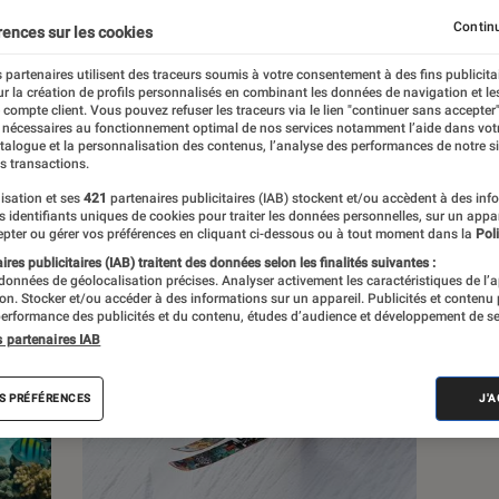
Continu
rences sur les cookies
s
 partenaires utilisent des traceurs soumis à votre consentement à des fins publicita
r la création de profils personnalisés en combinant les données de navigation et l
e compte client. Vous pouvez refuser les traceurs via le lien "continuer sans accepter"
 guides
Tests
 nécessaires au fonctionnement optimal de nos services notamment l’aide dans vot
atalogue et la personnalisation des contenus, l’analyse des performances de notre si
s transactions.
isation et ses
421
partenaires publicitaires (IAB) stockent et/ou accèdent à des inf
es identifiants uniques de cookies pour traiter les données personnelles, sur un appa
pter ou gérer vos préférences en cliquant ci-dessous ou à tout moment dans la
Poli
res publicitaires (IAB) traitent des données selon les finalités suivantes :
 données de géolocalisation précises. Analyser activement les caractéristiques de l’
tion. Stocker et/ou accéder à des informations sur un appareil. Publicités et contenu
erformance des publicités et du contenu, études d’audience et développement de se
s partenaires IAB
S PRÉFÉRENCES
J'