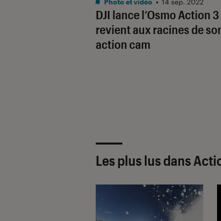
Photo et vidéo
•
14 sep. 2022
DJI lance l’Osmo Action 3
revient aux racines de so
action cam
Les plus lus dans Act