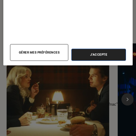
À la une de
VOIR TOUT
l'Éclaireur FNAC
GÉRER MES PRÉFÉRENCES
J'ACCEPTE
l'Éclaireur fnac">