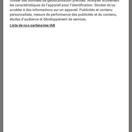
Utiliser des données de géolocalisation précises. Analyser activement
ACTU
les caractéristiques de l’appareil pour l’identification. Stocker et/ou
accéder à des informations sur un appareil. Publicités et contenu
Vidéo
•
27 mar. 2019
personnalisés, mesure de performance des publicités et du contenu,
Sony RX0 II : la petite action-cam de
études d’audience et développement de services.
Liste de nos partenaires IAB
Sony fait peau neuve