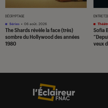
DÉCRYPTAGE
ENTRETI
Séries
•
06 août. 2026
Théâtr
The Shards
révèle la face (très)
Sofia 
sombre du Hollywood des années
“Depuis
1980
veux d