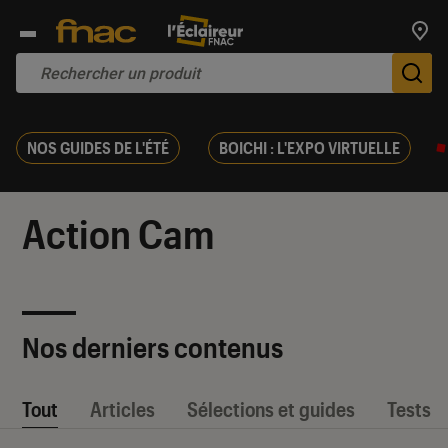
Trouv
De
NOS GUIDES DE L'ÉTÉ
BOICHI : L'EXPO VIRTUELLE
Action Cam
Nos derniers contenus
Tout
Articles
Sélections et guides
Tests