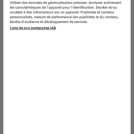
TEST LABO
Utiliser des données de géolocalisation précises. Analyser activement
les caractéristiques de l’appareil pour l’identification. Stocker et/ou
Noté 2 étoiles sur 5
accéder à des informations sur un appareil. Publicités et contenu
Casques audio
•
25 sep. 2020
personnalisés, mesure de performance des publicités et du contenu,
Test Labo du Philips TAUH202 : un petit
études d’audience et développement de services.
prix pour des performances honorables
Liste de nos partenaires IAB