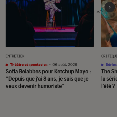
l'Éclaireur fnac">
ENTRETIEN
CRITIQU
Théâtre et spectacles
•
06 août. 2026
Séries
Sofia Belabbes pour
Ketchup Mayo
:
The S
“Depuis que j’ai 8 ans, je sais que je
la sér
veux devenir humoriste”
l’été ?