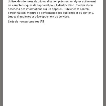
Utiliser des données de géolocalisation précises. Analyser activement
TEST LABO
les caractéristiques de l’appareil pour l’identification. Stocker et/ou
Noté 4 étoiles sur 5
accéder à des informations sur un appareil. Publicités et contenu
Photo
•
31 jan. 2024
personnalisés, mesure de performance des publicités et du contenu,
Test Labo du THOMSON THR315 : le bon
études d’audience et développement de services.
rapport qualité-prix
Liste de nos partenaires IAB