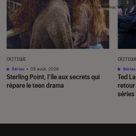
l'Éclaireur fnac">
CRITIQUE
CRITIQU
Séries
•
05 août. 2026
Séries
Sterling Point
, l’île aux secrets qui
Ted L
répare le teen drama
retour
séries