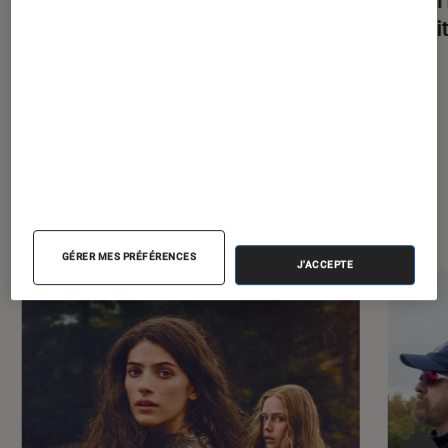
parfai
À la une de
VOIR TOUT
l'Éclaireur FNAC
GÉRER MES PRÉFÉRENCES
J'ACCEPTE