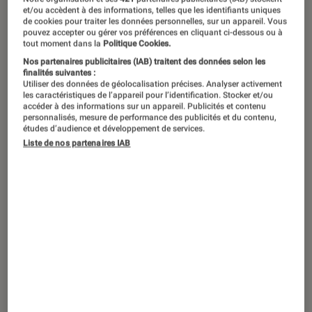
et/ou accèdent à des informations, telles que les identifiants uniques
de cookies pour traiter les données personnelles, sur un appareil. Vous
C’est un domaine dans lequel on
pouvez accepter ou gérer vos préférences en cliquant ci-dessous ou à
tout moment dans la
Politique Cookies.
n’attendrait pas forcément Montblanc
Nos partenaires publicitaires (IAB) traitent des données selon les
mais après tout, pourquoi pas ? La
finalités suivantes :
Utiliser des données de géolocalisation précises. Analyser activement
célèbre marque de luxe s’essaye à
les caractéristiques de l’appareil pour l’identification. Stocker et/ou
accéder à des informations sur un appareil. Publicités et contenu
l’univers du son en proposant un
personnalisés, mesure de performance des publicités et du contenu,
études d’audience et développement de services.
casque sans fil à réduction du bruit.
Liste de nos partenaires IAB
Conçu pour les voyageurs qui veulent
se distinguer, il concilie look soigné et
technologie embarquée. Nous l’avons
testé pour vous.
Une finition remarquable
En tant que grande marque de maroquinerie et