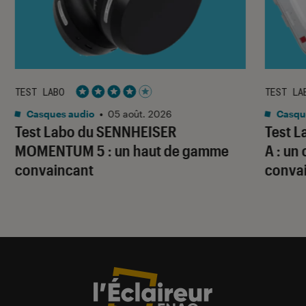
TEST LABO
TEST LA
Noté 4 étoiles sur 5
Casques audio
•
05 août. 2026
Casqu
Test Labo du SENNHEISER
Test 
MOMENTUM 5 : un haut de gamme
A : un
convaincant
conva