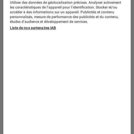
PRISE EN MAIN
Utiliser des données de géolocalisation précises. Analyser activement
les caractéristiques de l’appareil pour l’identification. Stocker et/ou
accéder à des informations sur un appareil. Publicités et contenu
Son
•
22 mai. 2025
personnalisés, mesure de performance des publicités et du contenu,
Prise en main du casque Bowers &
études d’audience et développement de services.
Wilkins PX8 : l’excellence à l’anglaise
Liste de nos partenaires IAB