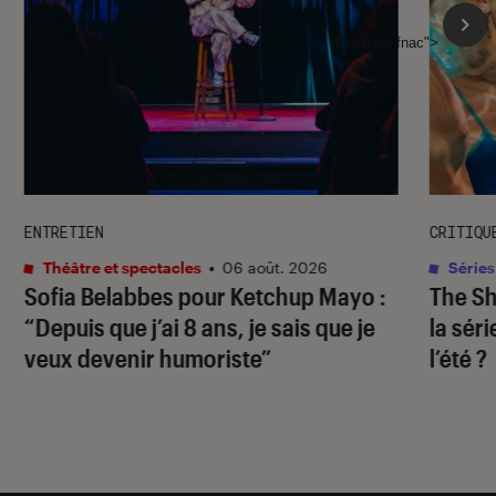
l'Éclaireur fnac">
ENTRETIEN
CRITIQU
Théâtre et spectacles
•
06 août. 2026
Séries
Sofia Belabbes pour
Ketchup Mayo
:
The S
“Depuis que j’ai 8 ans, je sais que je
la sér
veux devenir humoriste”
l’été ?