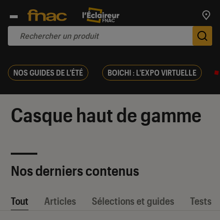
Trouv
De
NOS GUIDES DE L'ÉTÉ
BOICHI : L'EXPO VIRTUELLE
Casque haut de gamme
Nos derniers contenus
Tout
Articles
Sélections et guides
Tests