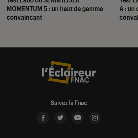
MOMENTUM 5 : un haut de gamme
A : un
convaincant
conva
Suivez la Fnac