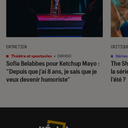
ENTRETIEN
CRITIQU
Théâtre et spectacles
•
08H00
Séries
Sofia Belabbes pour
Ketchup Mayo
:
The S
“Depuis que j’ai 8 ans, je sais que je
la sér
veux devenir humoriste”
l’été ?