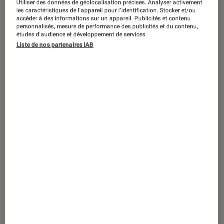
Utiliser des données de géolocalisation précises. Analyser activement
les caractéristiques de l’appareil pour l’identification. Stocker et/ou
accéder à des informations sur un appareil. Publicités et contenu
ACTU
personnalisés, mesure de performance des publicités et du contenu,
études d’audience et développement de services.
Son
•
18 fév. 2021
Liste de nos partenaires IAB
Avec ses Phantom I et Phantom II,
Devialet remanie sa gamme d’enceintes
sans fil de prestige