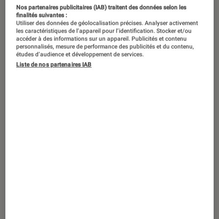
Nos partenaires publicitaires (IAB) traitent des données selon les
finalités suivantes :
Après le système Sonos puis l’offre
Utiliser des données de géolocalisation précises. Analyser activement
les caractéristiques de l’appareil pour l’identification. Stocker et/ou
SoundTouch de Bose, nous
accéder à des informations sur un appareil. Publicités et contenu
personnalisés, mesure de performance des publicités et du contenu,
découvrons aujourd’hui le multiroom à
études d’audience et développement de services.
la mode Harman Kardon avec le
Liste de nos partenaires IAB
système Omni. Présenté à l’occasion
du dernier salon IFA à Berlin, il se base
sur un adaptateur sans fil, l’Omni
Adapt, et des satellites déportés et
nommés Omni 10 et 20. Découverte.
Introduction
Après le système
Sonos
puis l’offre
SoundTouch II de Bose, nous découvrons
aujourd’hui le multiroom à la mode
Harman