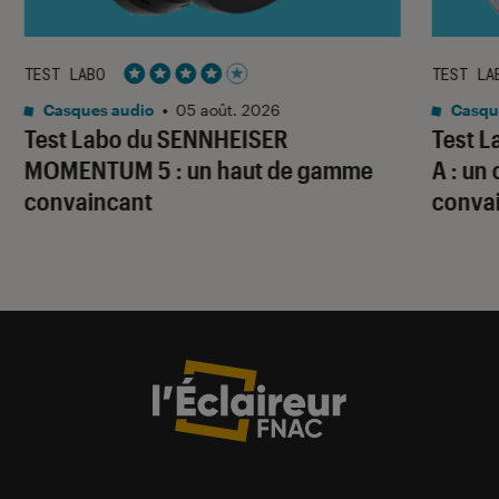
TEST LABO
TEST LA
Noté 4 étoiles sur 5
Casques audio
•
05 août. 2026
Casqu
Test Labo du SENNHEISER
Test 
MOMENTUM 5 : un haut de gamme
A : un
convaincant
conva