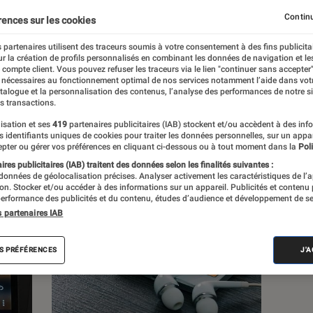
Continu
rences sur les cookies
s
 partenaires utilisent des traceurs soumis à votre consentement à des fins publicita
r la création de profils personnalisés en combinant les données de navigation et l
e compte client. Vous pouvez refuser les traceurs via le lien "continuer sans accepter"
 guides
Tests
 nécessaires au fonctionnement optimal de nos services notamment l’aide dans vot
atalogue et la personnalisation des contenus, l’analyse des performances de notre si
s transactions.
isation et ses
419
partenaires publicitaires (IAB) stockent et/ou accèdent à des inf
es identifiants uniques de cookies pour traiter les données personnelles, sur un appa
pter ou gérer vos préférences en cliquant ci-dessous ou à tout moment dans la
Poli
res publicitaires (IAB) traitent des données selon les finalités suivantes :
 données de géolocalisation précises. Analyser activement les caractéristiques de l’
tion. Stocker et/ou accéder à des informations sur un appareil. Publicités et contenu
erformance des publicités et du contenu, études d’audience et développement de se
s partenaires IAB
S PRÉFÉRENCES
J'