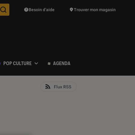
Besoin d’aide
Trouver mon magasin
Des suggestions de produits vont vous être proposées pendant vo
POP CULTURE
AGENDA
Flux RSS