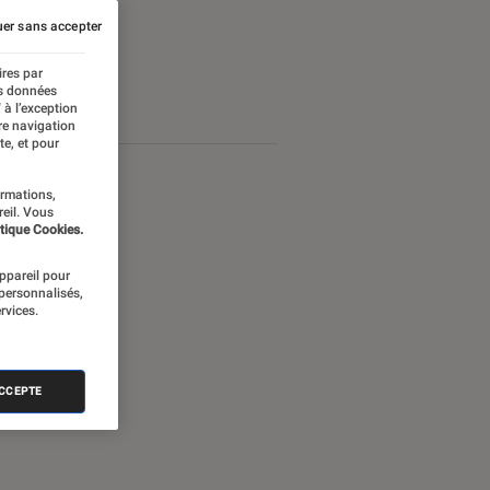
er sans accepter
ires par
es données
 à l’exception
re navigation
te, et pour
ormations,
reil. Vous
tique Cookies.
appareil pour
 personnalisés,
rvices.
ACCEPTE