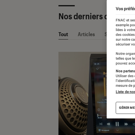
Vos préfé
Nos derniers contenu
FNAC et ses
exemple pou
liées à votr
Tout
Articles
Sélections et
des cookies
sur notre c
sécuriser vo
Notre organ
telles que l
pouvez acce
Nos partenai
Utiliser des
l’identifica
mesure de p
Liste de no
GÉRER ME