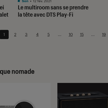
Son
•
12 fév. 2021
ei
Le multiroom sans se prendre
alet
la tête avec DTS Play-Fi
1
2
3
4
5
...
10
15
...
19
sique nomade