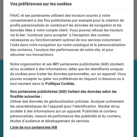
Vos préférences sur les cookies
Les tests et mesures du Labo Fnac sont réalisés en toute
indépendance du commerce ou des fabricants depuis 1972.
FNAC et ses partenaires utilisent des traceurs soumis à votre
Les responsables de tests garantissent les mesures grâce à
consentement à des fins publicitaires par exemple pour la création de
profils personnalisés en combinant les données de navigation et les
leur expertise, et aux équipements de mesures les plus
données liées à votre compte client. Vous pouvez refuser les traceurs
précis. Pour en savoir plus,
voir notre charte
. Et pour
via le lien "continuer sans accepter" à l’exception des cookies
nécessaires au fonctionnement optimal de nos services notamment
comparer tous les produits, visitez notre
comparateur
.
l’aide dans votre navigation sur notre catalogue et la personnalisation
des contenus, l’analyse des performances de notre site, et pour
sécuriser vos transactions.
Notre organisation et ses
421
partenaires publicitaires (IAB) stockent
et/ou accèdent à des informations, telles que les identifiants uniques
de cookies pour traiter les données personnelles, sur un appareil. Vous
pouvez accepter ou gérer vos préférences en cliquant ci-dessous ou à
tout moment dans la
Politique Cookies.
Nos partenaires publicitaires (IAB) traitent des données selon les
finalités suivantes :
Utiliser des données de géolocalisation précises. Analyser activement
les caractéristiques de l’appareil pour l’identification. Stocker et/ou
accéder à des informations sur un appareil. Publicités et contenu
personnalisés, mesure de performance des publicités et du contenu,
études d’audience et développement de services.
Liste de nos partenaires IAB