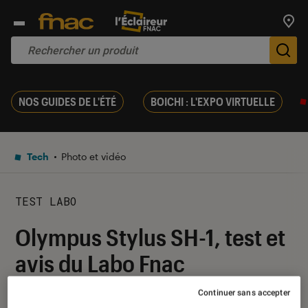
Trouv
De
NOS GUIDES DE L'ÉTÉ
BOICHI : L'EXPO VIRTUELLE
Tech
Photo et vidéo
TEST LABO
Olympus Stylus SH-1, test et
avis du Labo Fnac
Continuer sans accepter
08 janvier 2015
・
Par
LABO FNAC