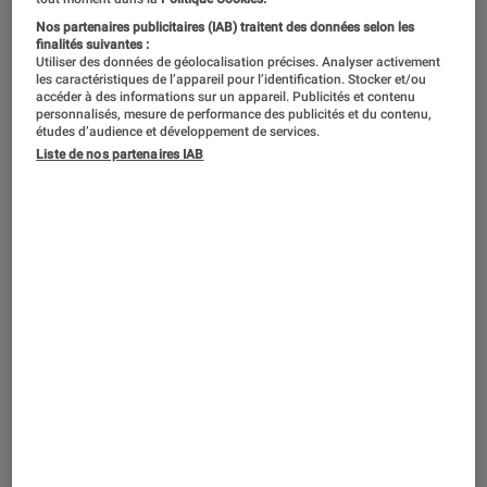
Nos partenaires publicitaires (IAB) traitent des données selon les
finalités suivantes :
Utiliser des données de géolocalisation précises. Analyser activement
les caractéristiques de l’appareil pour l’identification. Stocker et/ou
accéder à des informations sur un appareil. Publicités et contenu
personnalisés, mesure de performance des publicités et du contenu,
études d’audience et développement de services.
Liste de nos partenaires IAB
PRISE EN MAIN
Son
•
21 mai 2019
Test & avis Devialet Phantom Reactor
900, ultra compacte, ultra puissante