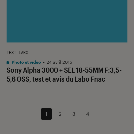
TEST LABO
Photo et vidéo
•
24 avril 2015
Sony Alpha 3000 + SEL 18-55MM F:3,5-
5,6 OSS, test et avis du Labo Fnac
1
2
3
4