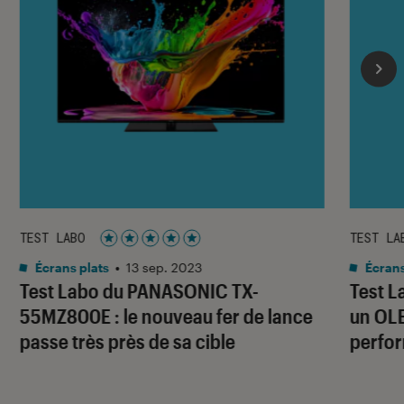
TEST LABO
TEST LA
Noté 5 étoiles sur 5
Écrans plats
•
13 sep. 2023
Écrans
Test Labo du PANASONIC TX-
Test L
55MZ800E : le nouveau fer de lance
un OLE
passe très près de sa cible
perfo