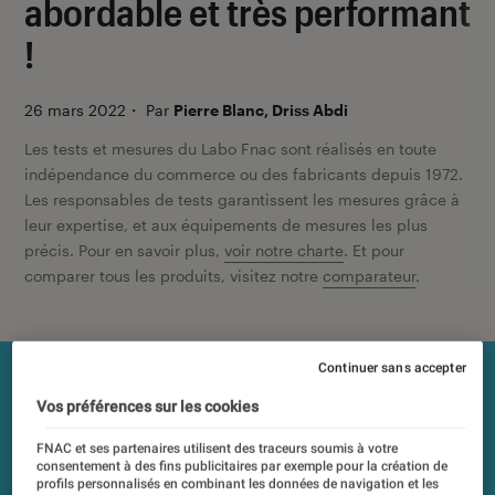
abordable et très performant
!
26 mars 2022
・
Par
Pierre Blanc, Driss Abdi
Les tests et mesures du Labo Fnac sont réalisés en toute
indépendance du commerce ou des fabricants depuis 1972.
Les responsables de tests garantissent les mesures grâce à
leur expertise, et aux équipements de mesures les plus
précis. Pour en savoir plus,
voir notre charte
. Et pour
comparer tous les produits, visitez notre
comparateur
.
Continuer sans accepter
Vos préférences sur les cookies
FNAC et ses partenaires utilisent des traceurs soumis à votre
consentement à des fins publicitaires par exemple pour la création de
profils personnalisés en combinant les données de navigation et les