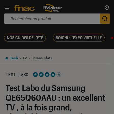
Trouv
De
NOS GUIDES DE L'ÉTÉ
BOICHI : L'EXPO VIRTUELLE
Tech
TV
Écrans plats
TEST LABO
Noté 4 étoiles sur 5
Test Labo du Samsung
QE65Q60AAU : un excellent
TV , à la fois grand,