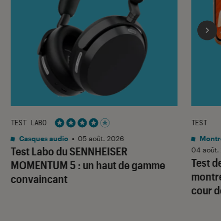
TEST LABO
TEST
Noté 4 étoiles sur 5
Casques audio
•
05 août. 2026
Montre
Test Labo du SENNHEISER
04 août.
Test d
MOMENTUM 5 : un haut de gamme
montre
convaincant
cour d