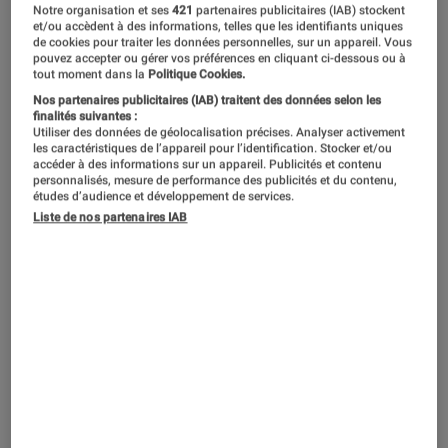
Notre organisation et ses
421
partenaires publicitaires (IAB) stockent
NOTE LABOFNAC
et/ou accèdent à des informations, telles que les identifiants uniques
Noté 2 étoiles sur 5
de cookies pour traiter les données personnelles, sur un appareil. Vous
pouvez accepter ou gérer vos préférences en cliquant ci-dessous ou à
tout moment dans la
Politique Cookies.
Ces écouteurs intra auriculaires d’Adidas
Nos partenaires publicitaires (IAB) traitent des données selon les
finalités suivantes :
revendiquent la fonctionnalité de l’annulation
Utiliser des données de géolocalisation précises. Analyser activement
active du bruit (ANC) pour renforcer l’isolation
les caractéristiques de l’appareil pour l’identification. Stocker et/ou
accéder à des informations sur un appareil. Publicités et contenu
de leurs porteurs. En l’occurrence, les sondes
personnalisés, mesure de performance des publicités et du contenu,
études d’audience et développement de services.
du Labo Fnac démontrent que l’ANC est plutôt
Liste de nos partenaires IAB
efficace, notamment pour réduire les
fréquences les plus aigües. Quid de la qualité
sonore alors ? Les Z.N.E.01 sont, comme
beaucoup d’autres, des écouteurs sans fil à
forte appétence pour les basses. Ils s’en
sortent également plutôt bien dans les
médiums, mais n’ont malheureusement pas la