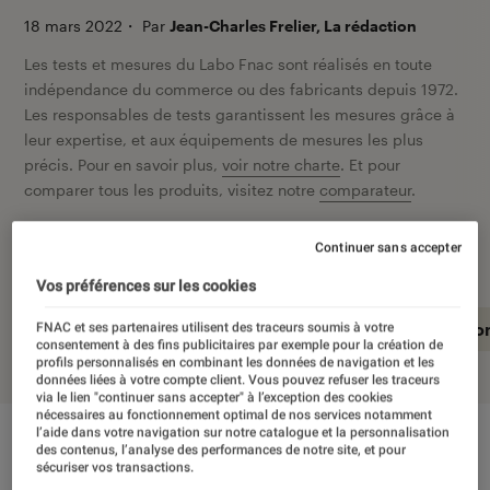
18 mars 2022
・
Par
Jean-Charles Frelier, La rédaction
Les tests et mesures du Labo Fnac sont réalisés en toute
indépendance du commerce ou des fabricants depuis 1972.
Les responsables de tests garantissent les mesures grâce à
leur expertise, et aux équipements de mesures les plus
précis. Pour en savoir plus,
voir notre charte
. Et pour
comparer tous les produits, visitez notre
comparateur
.
Continuer sans accepter
Vos préférences sur les cookies
En résumé
Notre test détaillé
Conclusio
FNAC et ses partenaires utilisent des traceurs soumis à votre
consentement à des fins publicitaires par exemple pour la création de
profils personnalisés en combinant les données de navigation et les
données liées à votre compte client. Vous pouvez refuser les traceurs
via le lien "continuer sans accepter" à l’exception des cookies
nécessaires au fonctionnement optimal de nos services notamment
l’aide dans votre navigation sur notre catalogue et la personnalisation
En résumé
des contenus, l’analyse des performances de notre site, et pour
sécuriser vos transactions.