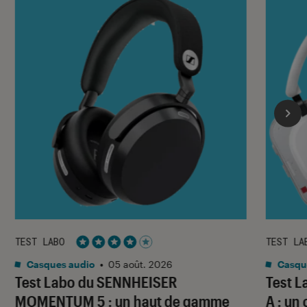
TEST LABO
TEST LA
Noté 4 étoiles sur 5
Casques audio
•
05 août. 2026
Casqu
Test Labo du SENNHEISER
Test 
MOMENTUM 5 : un haut de gamme
A : un