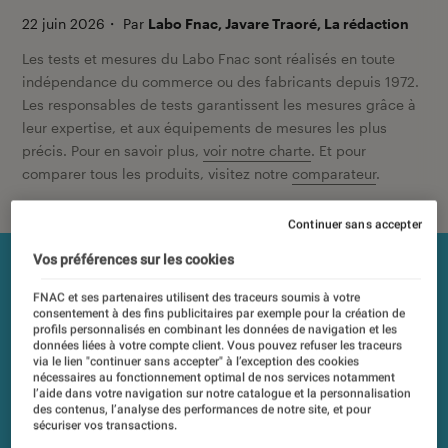
22 juin 2026
・
Par
Labo Fnac, Javare Traoré, La rédaction
Les tests et mesures du Labo Fnac sont réalisés en toute
indépendance du commerce ou des fabricants depuis 1972.
Les responsables de tests garantissent les mesures grâce à
leur expertise, et aux équipements de mesures les plus
précis. Pour en savoir plus,
voir notre charte
. Et pour
comparer tous les produits, visitez notre
comparateur
.
Continuer sans accepter
Vos préférences sur les cookies
FNAC et ses partenaires utilisent des traceurs soumis à votre
consentement à des fins publicitaires par exemple pour la création de
profils personnalisés en combinant les données de navigation et les
données liées à votre compte client. Vous pouvez refuser les traceurs
via le lien "continuer sans accepter" à l’exception des cookies
nécessaires au fonctionnement optimal de nos services notamment
l’aide dans votre navigation sur notre catalogue et la personnalisation
des contenus, l’analyse des performances de notre site, et pour
sécuriser vos transactions.