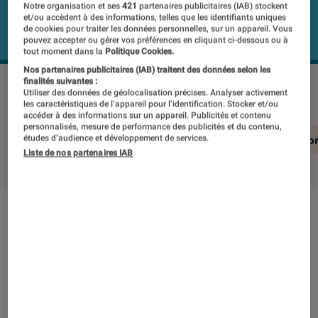
Notre organisation et ses
421
partenaires publicitaires (IAB) stockent
et/ou accèdent à des informations, telles que les identifiants uniques
de cookies pour traiter les données personnelles, sur un appareil. Vous
pouvez accepter ou gérer vos préférences en cliquant ci-dessous ou à
tout moment dans la
Politique Cookies.
Nos partenaires publicitaires (IAB) traitent des données selon les
finalités suivantes :
APPLE MacBook PRO M3 Max
©Labo Fnac
Utiliser des données de géolocalisation précises. Analyser activement
les caractéristiques de l’appareil pour l’identification. Stocker et/ou
accéder à des informations sur un appareil. Publicités et contenu
personnalisés, mesure de performance des publicités et du contenu,
En résumé
Notre test détaillé
Conclusio
études d’audience et développement de services.
Liste de nos partenaires IAB
En résumé
NOTE LABOFNAC
Noté 5 étoiles sur 5
On a rarement vu le Labo Fnac aussi