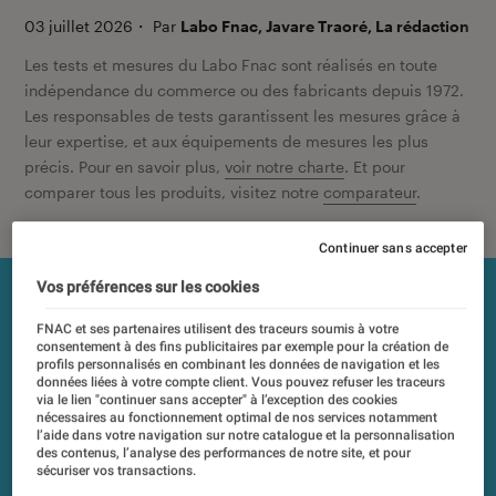
03 juillet 2026
・
Par
Labo Fnac, Javare Traoré, La rédaction
Les tests et mesures du Labo Fnac sont réalisés en toute
indépendance du commerce ou des fabricants depuis 1972.
Les responsables de tests garantissent les mesures grâce à
leur expertise, et aux équipements de mesures les plus
précis. Pour en savoir plus,
voir notre charte
. Et pour
comparer tous les produits, visitez notre
comparateur
.
Continuer sans accepter
Vos préférences sur les cookies
FNAC et ses partenaires utilisent des traceurs soumis à votre
consentement à des fins publicitaires par exemple pour la création de
profils personnalisés en combinant les données de navigation et les
données liées à votre compte client. Vous pouvez refuser les traceurs
via le lien "continuer sans accepter" à l’exception des cookies
nécessaires au fonctionnement optimal de nos services notamment
l’aide dans votre navigation sur notre catalogue et la personnalisation
des contenus, l’analyse des performances de notre site, et pour
sécuriser vos transactions.