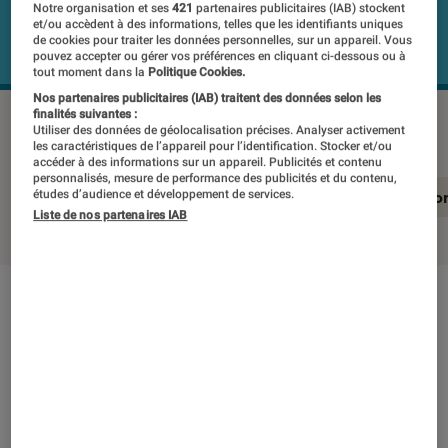
Notre organisation et ses
421
partenaires publicitaires (IAB) stockent
et/ou accèdent à des informations, telles que les identifiants uniques
de cookies pour traiter les données personnelles, sur un appareil. Vous
pouvez accepter ou gérer vos préférences en cliquant ci-dessous ou à
tout moment dans la
Politique Cookies.
Nos partenaires publicitaires (IAB) traitent des données selon les
finalités suivantes :
HP 17-cp2065nf
©Labo Fnac
Utiliser des données de géolocalisation précises. Analyser activement
les caractéristiques de l’appareil pour l’identification. Stocker et/ou
accéder à des informations sur un appareil. Publicités et contenu
personnalisés, mesure de performance des publicités et du contenu,
études d’audience et développement de services.
En résumé
Notre test détaillé
Conclusio
Liste de nos partenaires IAB
En résumé
NOTE LABOFNAC
Noté 3 étoiles sur 5
Abordable, le HP 17 ici présent vaut