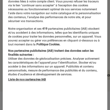
données liées à votre compte client. Vous pouvez refuser les traceurs
via le lien "continuer sans accepter" à l’exception des cookies
Le Realme GT 8 Pro promet de
nécessaires au fonctionnement optimal de nos services notamment
l’aide dans votre navigation sur notre catalogue et la personnalisation
conjuguer la puissance brute de la
des contenus, l’analyse des performances de notre site, et pour
sécuriser vos transactions.
dernière Snapdragon avec l’âme
Notre organisation et ses
419
partenaires publicitaires (IAB) stockent
artistique des appareils photo Ricoh.
et/ou accèdent à des informations, telles que les identifiants uniques
de cookies pour traiter les données personnelles, sur un appareil. Vous
Avec son module interchangeable et
pouvez accepter ou gérer vos préférences en cliquant ci-dessous ou à
tout moment dans la
Politique Cookies.
son téléobjectif de 200 Mpx, il a des
Nos partenaires publicitaires (IAB) traitent des données selon les
arguments à faire valoir.
finalités suivantes :
Utiliser des données de géolocalisation précises. Analyser activement
les caractéristiques de l’appareil pour l’identification. Stocker et/ou
accéder à des informations sur un appareil. Publicités et contenu
personnalisés, mesure de performance des publicités et du contenu,
En résumé
Le design et l’ergonomie
L’éc
études d’audience et développement de services.
Liste de nos partenaires IAB
En résumé