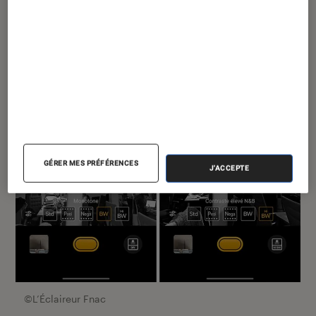
GÉRER MES PRÉFÉRENCES
J'ACCEPTE
©L’Éclaireur Fnac