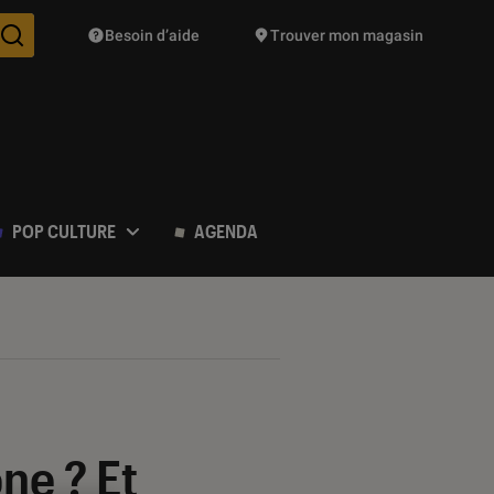
Besoin d’aide
Trouver mon magasin
Des suggestions de produits vont vous être proposées pendant vo
POP CULTURE
AGENDA
ne ? Et