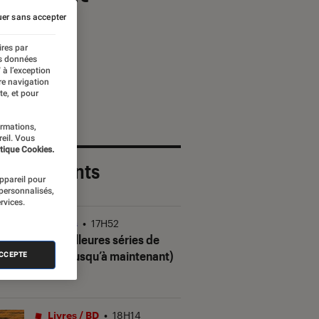
er sans accepter
ires par
es données
 à l’exception
re navigation
te, et pour
ormations,
reil. Vous
tique Cookies.
 plus récents
appareil pour
 personnalisés,
rvices.
Séries
•
17H52
Les meilleures séries de
2026 (jusqu’à maintenant)
ACCEPTE
Livres / BD
•
18H14