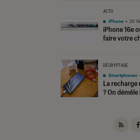
ACTU
iPhone
•
20 f
iPhone 16e ou
faire votre c
DÉCRYPTAGE
Smartphones
La recharge 
? On démêle l