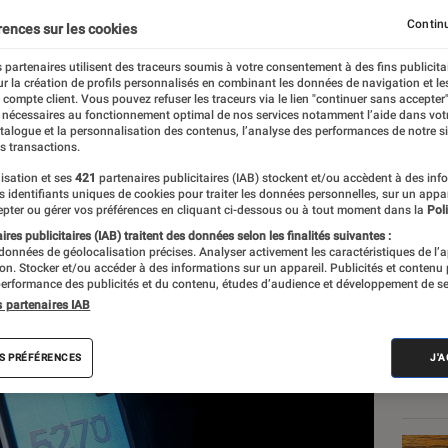
a tout changer sur nos
Continu
rences sur les cookies
 partenaires utilisent des traceurs soumis à votre consentement à des fins publicita
 ?
r la création de profils personnalisés en combinant les données de navigation et l
e compte client. Vous pouvez refuser les traceurs via le lien "continuer sans accepter"
 nécessaires au fonctionnement optimal de nos services notamment l’aide dans vot
atalogue et la personnalisation des contenus, l’analyse des performances de notre si
s transactions.
isation et ses
421
partenaires publicitaires (IAB) stockent et/ou accèdent à des inf
es identifiants uniques de cookies pour traiter les données personnelles, sur un appa
pter ou gérer vos préférences en cliquant ci-dessous ou à tout moment dans la
Poli
Les
res publicitaires (IAB) traitent des données selon les finalités suivantes :
 données de géolocalisation précises. Analyser activement les caractéristiques de l’
tion. Stocker et/ou accéder à des informations sur un appareil. Publicités et contenu
erformance des publicités et du contenu, études d’audience et développement de se
s partenaires IAB
S PRÉFÉRENCES
J'