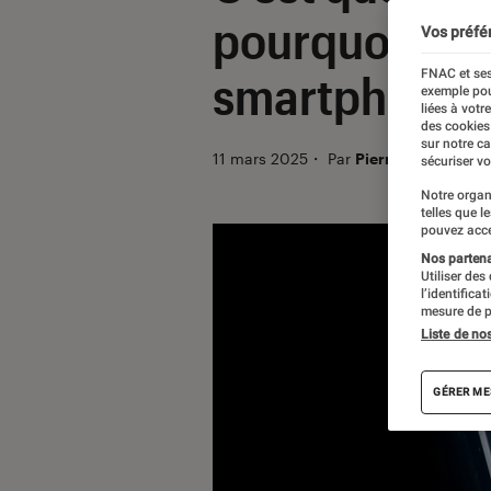
pourquoi ça v
Vos préfé
FNAC et ses
smartphones
exemple pou
liées à votr
des cookies
sur notre c
11 mars 2025
・
Par
Pierre Crochart
sécuriser vo
Notre organ
telles que l
pouvez acce
Nos partenai
Utiliser des
l’identifica
mesure de p
Liste de no
GÉRER ME