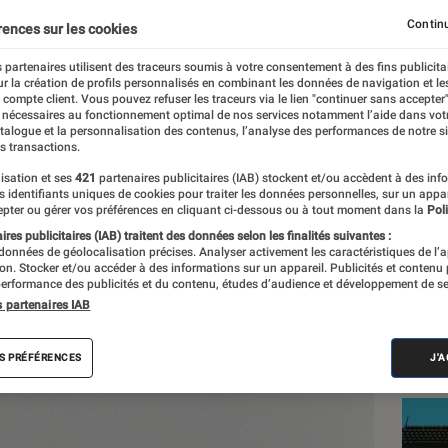
i-PC un peu trop limité
Continu
rences sur les cookies
 partenaires utilisent des traceurs soumis à votre consentement à des fins publicita
r la création de profils personnalisés en combinant les données de navigation et l
e Traoré, La rédaction
e compte client. Vous pouvez refuser les traceurs via le lien "continuer sans accepter"
 nécessaires au fonctionnement optimal de nos services notamment l’aide dans vot
nt réalisés en toute indépendance du commerce ou des fabricants de
atalogue et la personnalisation des contenus, l’analyse des performances de notre si
expertise, et aux équipements de mesures les plus précis. Pour en s
s transactions.
tre
comparateur
.
isation et ses
421
partenaires publicitaires (IAB) stockent et/ou accèdent à des inf
es identifiants uniques de cookies pour traiter les données personnelles, sur un appa
pter ou gérer vos préférences en cliquant ci-dessous ou à tout moment dans la
Poli
res publicitaires (IAB) traitent des données selon les finalités suivantes :
 données de géolocalisation précises. Analyser activement les caractéristiques de l’
Nos
tion. Stocker et/ou accéder à des informations sur un appareil. Publicités et contenu
erformance des publicités et du contenu, études d’audience et développement de se
Inf
s partenaires IAB
VOIR T
S PRÉFÉRENCES
J'