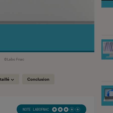
C
©Labo Fnac
taillé
Conclusion
NOTE LABOFNAC
Noté 3 étoiles sur 5