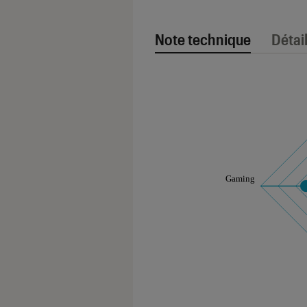
Note technique
Détai
Note technique
Les notes de ce gr