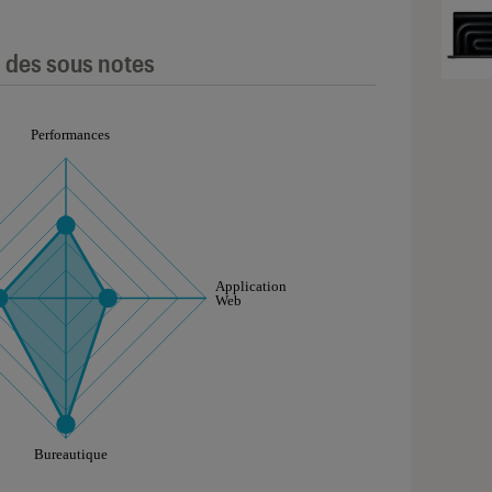
l des sous notes
aphique sont à retrouver dans l'onglet "Détail des so