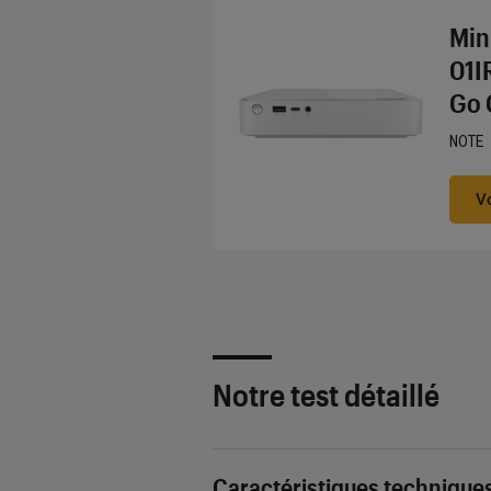
Min
01I
Go 
NOTE
Noté
V
Notre test détaillé
Caractéristiques technique