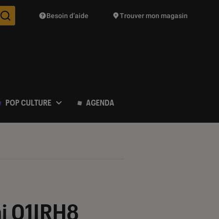
Besoin d’aide
Trouver mon magasin
Des suggestions de produits vont vous être proposées pendant vo
POP CULTURE
AGENDA
i 01IRH8