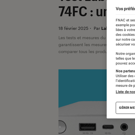
74FC : un min
Vos préfé
FNAC et ses
exemple pou
18 février 2025
・
Par
Labo Fnac, Javar
liées à votr
des cookies
Les tests et mesures du Labo Fnac so
sur notre c
garantissent les mesures grâce à leur 
sécuriser vo
comparer tous les produits, visitez no
Notre organ
telles que l
pouvez acce
Nos partenai
Utiliser des
l’identifica
mesure de p
Liste de no
GÉRER ME