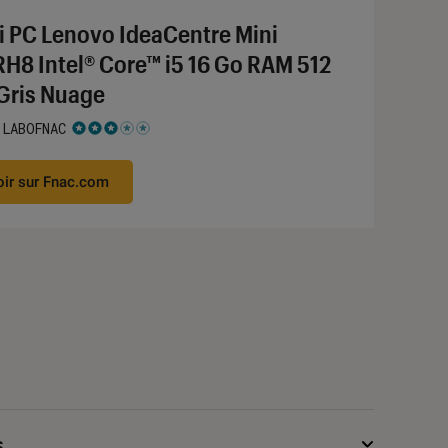
i PC Lenovo IdeaCentre Mini
RH8 Intel® Core™ i5 16 Go RAM 512
Gris Nuage
 LABOFNAC
 3 étoiles sur 5
oir sur Fnac.com
s