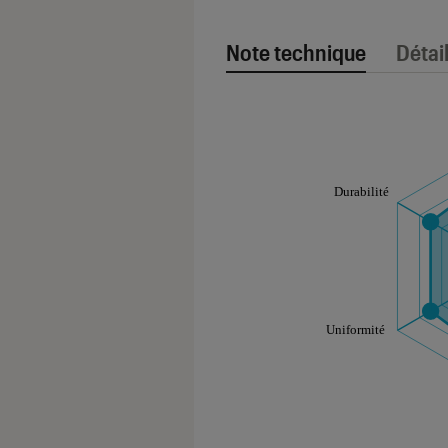
Note technique
Détai
Note technique
Les notes de ce gr