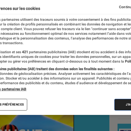
 PHILIPS 43PUS8079_12 
Continu
rences sur les cookies
n prix modeste
 partenaires utilisent des traceurs soumis à votre consentement à des fins publicita
r la création de profils personnalisés en combinant les données de navigation et l
e compte client. Vous pouvez refuser les traceurs via le lien "continuer sans accepter"
 nécessaires au fonctionnement optimal de nos services notamment l’aide dans vot
rédaction
atalogue et la personnalisation des contenus, l’analyse des performances de notre si
s transactions.
nt réalisés en toute indépendance du commerce ou des fabricants de
expertise, et aux équipements de mesures les plus précis. Pour en s
isation et ses
421
partenaires publicitaires (IAB) stockent et/ou accèdent à des inf
es identifiants uniques de cookies pour traiter les données personnelles, sur un appa
tre
comparateur
.
pter ou gérer vos préférences en cliquant ci-dessous ou à tout moment dans la
Poli
res publicitaires (IAB) traitent des données selon les finalités suivantes :
 données de géolocalisation précises. Analyser activement les caractéristiques de l’
tion. Stocker et/ou accéder à des informations sur un appareil. Publicités et contenu
Nos
erformance des publicités et du contenu, études d’audience et développement de se
s partenaires IAB
plat
S PRÉFÉRENCES
J'
VOIR T