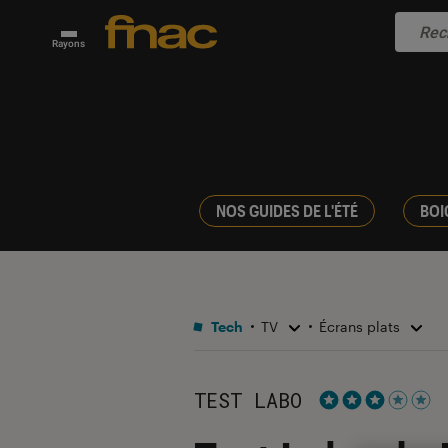
Rayons
NOS GUIDES DE L'ÉTÉ
BOI
Tech
TV
Écrans plats
TEST LABO
Noté 3 étoiles s