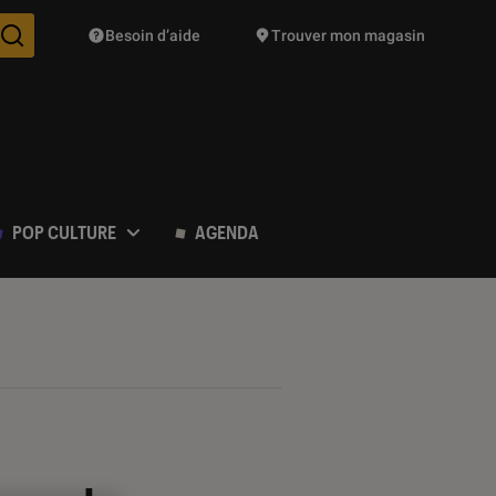
Besoin d’aide
Trouver mon magasin
Des suggestions de produits vont vous être proposées pendant vo
POP CULTURE
AGENDA