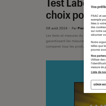
Test Labo du
Vos préfé
choix pour u
FNAC et ses
exemple pou
liées à votr
des cookies
08 août 2024
・
Par
Pierre Blanc, La 
sur notre c
sécuriser vo
Les tests et mesures du Labo Fnac so
garantissent les mesures grâce à leur 
Notre organ
telles que l
comparer tous les produits, visitez no
pouvez acce
Nos partenai
Utiliser des
l’identifica
mesure de p
Liste de no
GÉRER ME