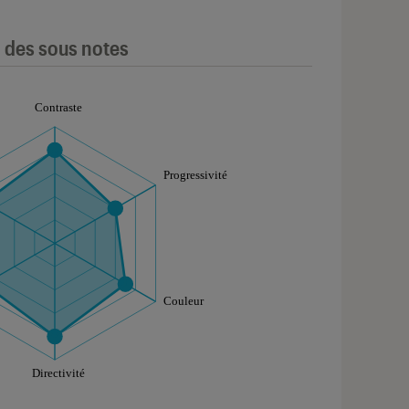
l des sous notes
aphique sont à retrouver dans l'onglet "Détail des so