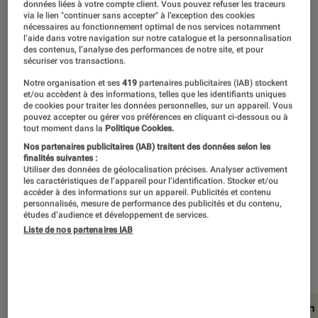
©Asus
données liées à votre compte client. Vous pouvez refuser les traceurs
via le lien "continuer sans accepter" à l’exception des cookies
nécessaires au fonctionnement optimal de nos services notamment
l’aide dans votre navigation sur notre catalogue et la personnalisation
des contenus, l’analyse des performances de notre site, et pour
L’Asus Zenbook 14 OLED est l’un des
sécuriser vos transactions.
premiers ultraportables à embarquer
Notre organisation et ses
419
partenaires publicitaires (IAB) stockent
et/ou accèdent à des informations, telles que les identifiants uniques
les nouveaux processeurs Intel Core
de cookies pour traiter les données personnelles, sur un appareil. Vous
Ultra de 13e génération, nom de code
pouvez accepter ou gérer vos préférences en cliquant ci-dessous ou à
tout moment dans la
Politique Cookies.
Meteor Lake. Mais au-delà de cette
Nos partenaires publicitaires (IAB) traitent des données selon les
finalités suivantes :
nouveauté, ce PC promet beaucoup
Utiliser des données de géolocalisation précises. Analyser activement
avec un écran OLED tactile de 14
les caractéristiques de l’appareil pour l’identification. Stocker et/ou
accéder à des informations sur un appareil. Publicités et contenu
pouces, un châssis léger et même des
personnalisés, mesure de performance des publicités et du contenu,
études d’audience et développement de services.
velléités en matière de gaming. Un
Liste de nos partenaires IAB
cocktail gagnant ?
En résumé
Design et ergonomie
L’écran