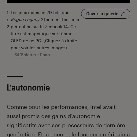
1
Les jeux indés en 2D tels que
2
E
Ouvrir la galerie
/
Rogue Legacy 2
tournent tous à la
/
p
2
perfection sur le Zenbook 14. Ce
2
l
titre est magnifique sur l’écran
m
OLED de ce PC. (Cliquez à droite
à
pour voir les autres images).
L
©L’Eclaireur Fnac
r
F
L’autonomie
Comme pour les performances, Intel avait
aussi promis des gains d’autonomie
significatifs avec ses processeurs de dernière
génération. Et là encore, le fondeur américain a