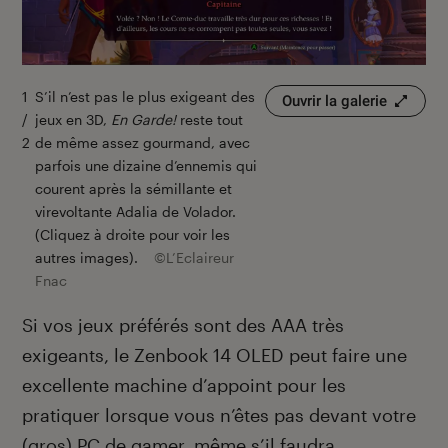
1
S’il n’est pas le plus exigeant des
2
A
Ouvrir la galerie
/
jeux en 3D,
En Garde!
reste tout
/
r
2
de même assez gourmand, avec
2
g
parfois une dizaine d’ennemis qui
s
courent après la sémillante et
g
virevoltante Adalia de Volador.
(Cliquez à droite pour voir les
autres images).
©L’Eclaireur
Fnac
Si vos jeux préférés sont des AAA très
exigeants, le Zenbook 14 OLED peut faire une
excellente machine d’appoint pour les
pratiquer lorsque vous n’êtes pas devant votre
(gros) PC de gamer, même s’il faudra