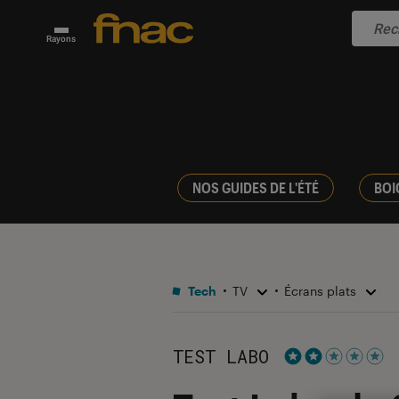
Rayons
NOS GUIDES DE L'ÉTÉ
BOI
Tech
TV
Écrans plats
TEST LABO
Noté 2 étoiles s