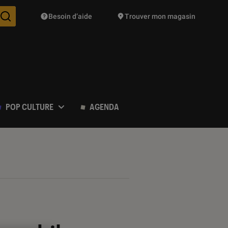
Besoin d’aide
Trouver mon magasin
Des suggestions de produits vont vous être proposées pendant vo
POP CULTURE
AGENDA