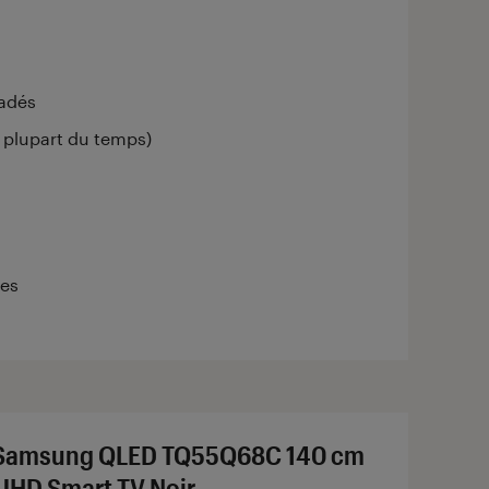
radés
a plupart du temps)
les
Samsung QLED TQ55Q68C 140 cm
UHD Smart TV Noir