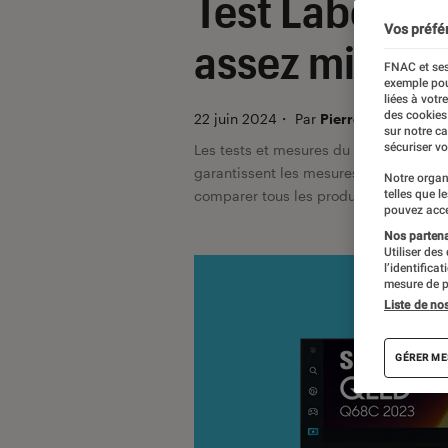
Test Labo d
Vos préfé
assez mitigé
FNAC et ses
exemple pou
liées à votr
des cookies
22 juin 2024
・
Par
Pierre Blanc, La ré
sur notre c
sécuriser vo
Les tests et mesures du Labo Fnac so
garantissent les mesures grâce à leur 
Notre organ
telles que l
comparer tous les produits, visitez no
pouvez acce
Nos partenai
Utiliser des
l’identifica
mesure de p
Liste de no
GÉRER ME