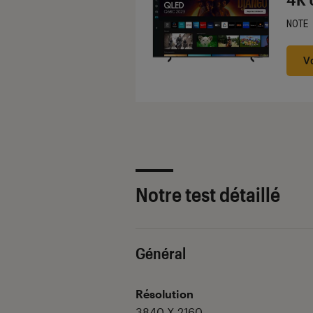
NOTE
Noté
V
Notre test détaillé
Général
Résolution
3840 X 2160