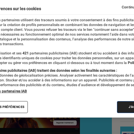
u SAMSUNG TQ55Q68CA : 
Continu
rences sur les cookies
 partenaires utilisent des traceurs soumis à votre consentement à des fins publicita
r la création de profils personnalisés en combinant les données de navigation et l
e compte client. Vous pouvez refuser les traceurs via le lien "continuer sans accepter"
 nécessaires au fonctionnement optimal de nos services notamment l’aide dans vot
daction
atalogue et la personnalisation des contenus, l’analyse des performances de notre si
s transactions.
nt réalisés en toute indépendance du commerce ou des fabricants de
expertise, et aux équipements de mesures les plus précis. Pour en s
isation et ses
421
partenaires publicitaires (IAB) stockent et/ou accèdent à des inf
es identifiants uniques de cookies pour traiter les données personnelles, sur un appa
tre
comparateur
.
pter ou gérer vos préférences en cliquant ci-dessous ou à tout moment dans la
Poli
res publicitaires (IAB) traitent des données selon les finalités suivantes :
 données de géolocalisation précises. Analyser activement les caractéristiques de l’
tion. Stocker et/ou accéder à des informations sur un appareil. Publicités et contenu
Nos
erformance des publicités et du contenu, études d’audience et développement de se
s partenaires IAB
plat
S PRÉFÉRENCES
J'
VOIR T