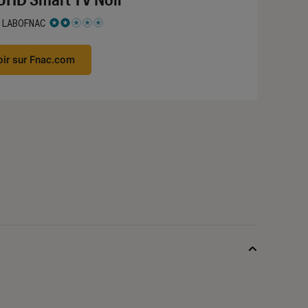
 LABOFNAC
 2 étoiles sur 5
oir sur Fnac.com