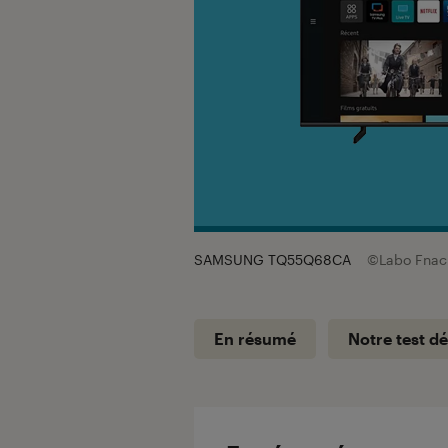
SAMSUNG TQ55Q68CA
©Labo Fnac
En résumé
Notre test dé