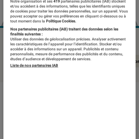
Notre organisation et ses
419
partenaires publicitaires (IAB) stockent
et/ou accèdent à des informations, telles que les identifiants uniques
de cookies pour traiter les données personnelles, sur un appareil. Vous
pouvez accepter ou gérer vos préférences en cliquant ci-dessous ou à
tout moment dans la
Politique Cookies.
Nos partenaires publicitaires (IAB) traitent des données selon les
finalités suivantes :
HP 17-cp0308nf
©Labo Fnac
Utiliser des données de géolocalisation précises. Analyser activement
les caractéristiques de l’appareil pour l’identification. Stocker et/ou
accéder à des informations sur un appareil. Publicités et contenu
personnalisés, mesure de performance des publicités et du contenu,
études d’audience et développement de services.
En résumé
Notre test détaillé
Conclusio
Liste de nos partenaires IAB
En résumé
NOTE LABOFNAC
Noté 3 étoiles sur 5
Taillé pour la bureautique, ce PC portable