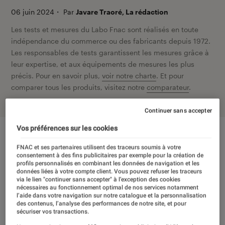
06 juin 2024
・
Par
Javare Traoré, La rédaction
Les tests et mesures du Labo Fnac sont réalisés en toute
indépendance du commerce ou des fabricants depuis 1972.
Les responsables de tests garantissent les mesures grâce à
leur expertise, et aux équipements de mesures les plus
précis. Pour en savoir plus,
voir notre charte
. Et pour
comparer tous les produits, visitez notre
comparateur
.
Continuer sans accepter
Vos préférences sur les cookies
FNAC et ses partenaires utilisent des traceurs soumis à votre
consentement à des fins publicitaires par exemple pour la création de
profils personnalisés en combinant les données de navigation et les
données liées à votre compte client. Vous pouvez refuser les traceurs
via le lien "continuer sans accepter" à l’exception des cookies
nécessaires au fonctionnement optimal de nos services notamment
l’aide dans votre navigation sur notre catalogue et la personnalisation
des contenus, l’analyse des performances de notre site, et pour
sécuriser vos transactions.