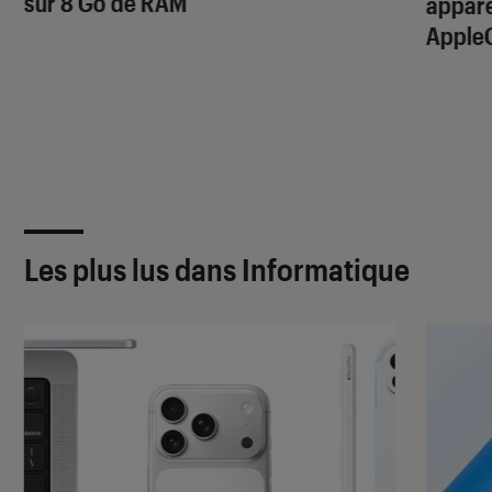
sur 8 Go de RAM
apparei
Apple
Les plus lus dans Informatique