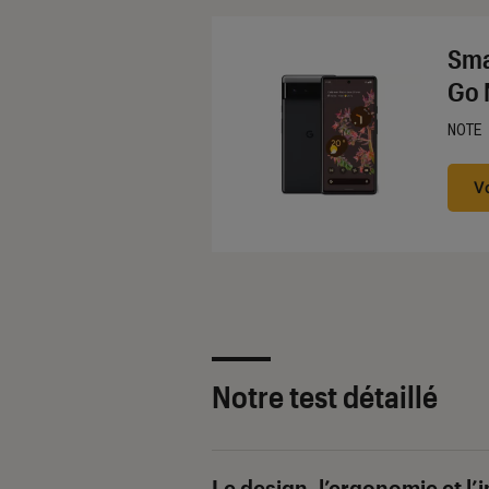
Sma
Go 
NOTE
Noté
V
Notre test détaillé
Le design, l’ergonomie et l’