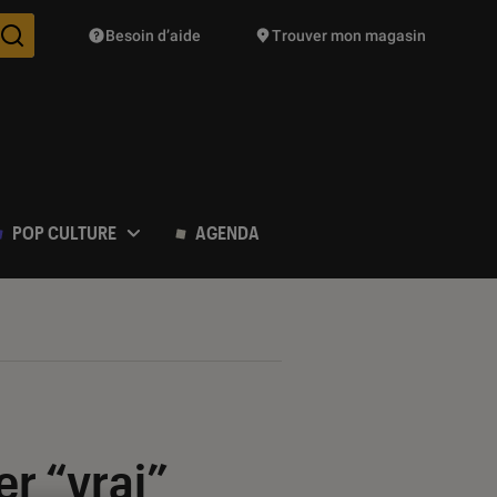
Besoin d’aide
Trouver mon magasin
Des suggestions de produits vont vous être proposées pendant vo
POP CULTURE
AGENDA
er “vrai”