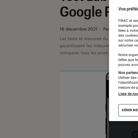
Google Phone
Vos préfé
FNAC et ses
exemple pou
16 décembre 2021
・
Par
Georges Pra
liées à votr
des cookies
Les tests et mesures du Labo Fnac so
sur notre c
garantissent les mesures grâce à leur 
sécuriser vo
comparer tous les produits, visitez no
Notre organ
telles que l
pouvez acce
Nos partenai
Utiliser des
l’identifica
mesure de p
Liste de no
GÉRER ME