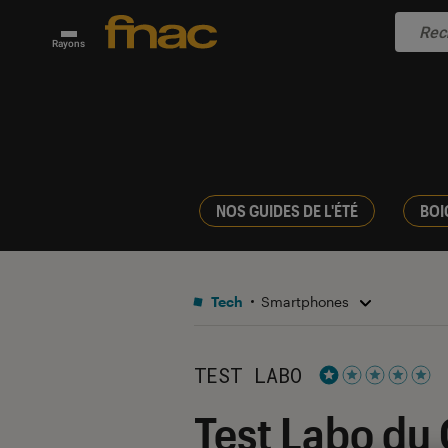
Rayons
NOS GUIDES DE L'ÉTÉ
BOI
Tech
Smartphones
TEST LABO
Noté 1 étoiles su
Test Labo du 