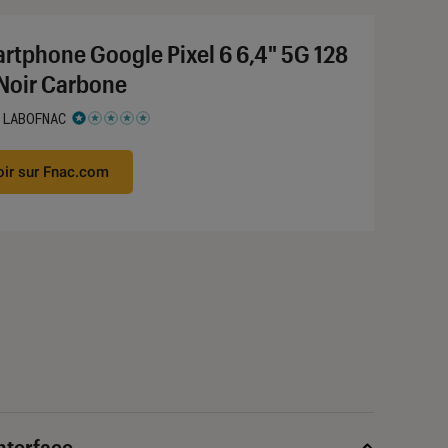
rtphone Google Pixel 6 6,4" 5G 128
Noir Carbone
 LABOFNAC
 1 étoiles sur 5
oir sur Fnac.com
interface