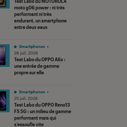
Test Labo du MOTOROLA
moto g06 power : ni très
performant ni très
endurant, un smartphone
entre deux eaux
Smartphones
•
26 juil. 2026
Test Labo du OPPO A6x :
une entrée de gamme
propre sur elle
Smartphones
•
25 juil. 2026
Test Labo du OPPO Reno13
FS 5G : un milieu de gamme
performant mais qui
s’essoufle vite