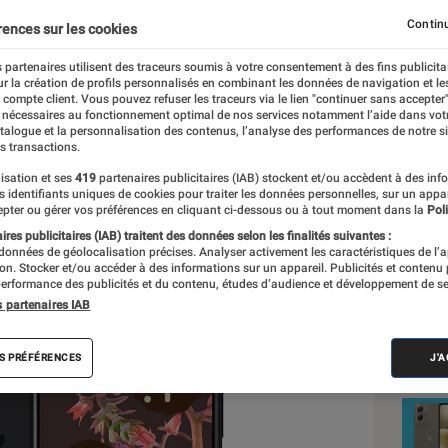
 est une réussite
Continu
rences sur les cookies
 partenaires utilisent des traceurs soumis à votre consentement à des fins publicita
r la création de profils personnalisés en combinant les données de navigation et l
t
e compte client. Vous pouvez refuser les traceurs via le lien "continuer sans accepter"
 nécessaires au fonctionnement optimal de nos services notamment l’aide dans vot
nt réalisés en toute indépendance du commerce ou des fabricants de
atalogue et la personnalisation des contenus, l’analyse des performances de notre si
expertise, et aux équipements de mesures les plus précis. Pour en s
s transactions.
tre
comparateur
.
isation et ses
419
partenaires publicitaires (IAB) stockent et/ou accèdent à des inf
es identifiants uniques de cookies pour traiter les données personnelles, sur un appa
pter ou gérer vos préférences en cliquant ci-dessous ou à tout moment dans la
Poli
res publicitaires (IAB) traitent des données selon les finalités suivantes :
 données de géolocalisation précises. Analyser activement les caractéristiques de l’
Nos
tion. Stocker et/ou accéder à des informations sur un appareil. Publicités et contenu
erformance des publicités et du contenu, études d’audience et développement de se
Sma
s partenaires IAB
VOIR T
S PRÉFÉRENCES
J'