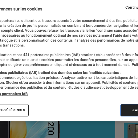
Continu
rences sur les cookies
 partenaires utilisent des traceurs soumis à votre consentement à des fins publicita
r la création de profils personnalisés en combinant les données de navigation et l
r, La rédaction
e compte client. Vous pouvez refuser les traceurs via le lien "continuer sans accepter"
 nécessaires au fonctionnement optimal de nos services notamment l’aide dans vot
nt réalisés en toute indépendance du commerce ou des fabricants de
atalogue et la personnalisation des contenus, l’analyse des performances de notre si
expertise, et aux équipements de mesures les plus précis. Pour en s
s transactions.
tre
comparateur
.
isation et ses
421
partenaires publicitaires (IAB) stockent et/ou accèdent à des inf
es identifiants uniques de cookies pour traiter les données personnelles, sur un appa
pter ou gérer vos préférences en cliquant ci-dessous ou à tout moment dans la
Poli
res publicitaires (IAB) traitent des données selon les finalités suivantes :
 données de géolocalisation précises. Analyser activement les caractéristiques de l’
Nos
tion. Stocker et/ou accéder à des informations sur un appareil. Publicités et contenu
erformance des publicités et du contenu, études d’audience et développement de se
Sma
s partenaires IAB
VOIR T
S PRÉFÉRENCES
J'