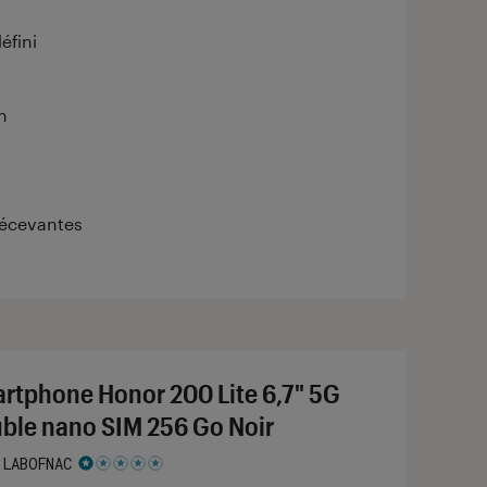
éfini
n
décevantes
rtphone Honor 200 Lite 6,7" 5G
ble nano SIM 256 Go Noir
 LABOFNAC
 1 étoiles sur 5