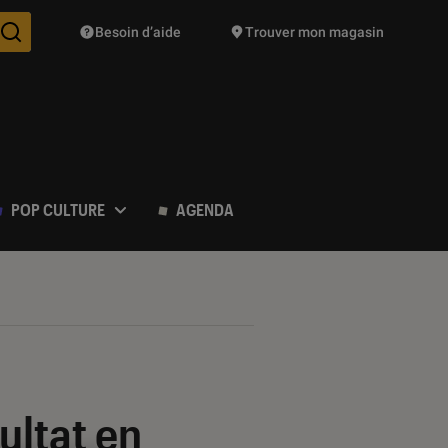
Besoin d’aide
Trouver mon magasin
Des suggestions de produits vont vous être proposées pendant vo
POP CULTURE
AGENDA
ultat en