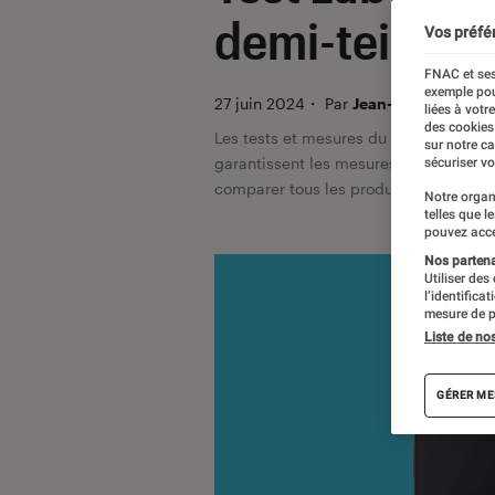
demi-teinte
Vos préfé
FNAC et ses
exemple pou
27 juin 2024
・
Par
Jean-Charles Frelie
liées à votr
des cookies
Les tests et mesures du Labo Fnac so
sur notre c
garantissent les mesures grâce à leur 
sécuriser vo
comparer tous les produits, visitez no
Notre organ
telles que l
pouvez acce
Nos partenai
Utiliser des
l’identifica
mesure de p
Liste de no
GÉRER ME