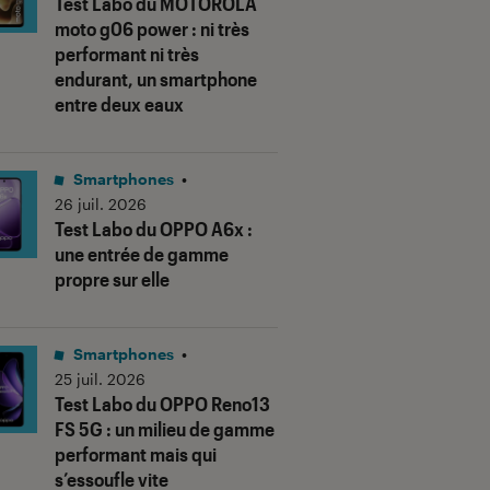
Test Labo du MOTOROLA
moto g06 power : ni très
performant ni très
endurant, un smartphone
entre deux eaux
Smartphones
•
26 juil. 2026
Test Labo du OPPO A6x :
une entrée de gamme
propre sur elle
Smartphones
•
25 juil. 2026
Test Labo du OPPO Reno13
FS 5G : un milieu de gamme
performant mais qui
s’essoufle vite