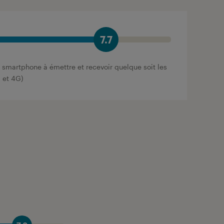
7.7
 smartphone à émettre et recevoir quelque soit les
g et 4G)