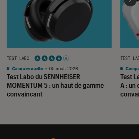
TEST LABO
TEST LA
Noté 4 étoiles sur 5
Casques audio
•
05 août. 2026
Casqu
Test Labo du SENNHEISER
Test 
MOMENTUM 5 : un haut de gamme
A : un
convaincant
conva