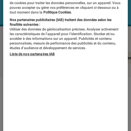
de cookies pour traiter les données personnelles, sur un appareil. Vous
pouvez accepter ou gérer vos préférences en cliquant ci-dessous ou à
tout moment dans la
Politique Cookies.
Nos partenaires publicitaires (IAB) traitent des données selon les
finalités suivantes :
Utiliser des données de géolocalisation précises. Analyser activement
les caractéristiques de l’appareil pour l’identification. Stocker et/ou
SUDIO N2
©Labo Fnac
accéder à des informations sur un appareil. Publicités et contenu
personnalisés, mesure de performance des publicités et du contenu,
études d’audience et développement de services.
Liste de nos partenaires IAB
En résumé
Notre test détaillé
Conclusio
En résumé
NOTE LABOFNAC
Noté 2 étoiles sur 5
Pour qui recherche des écouteurs