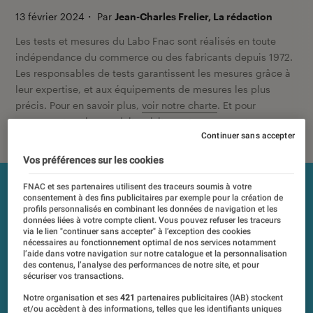
13 février 2024
・
Par
Jean-Charles Frelier, La rédaction
Les tests et mesures du Labo Fnac sont réalisés en toute
indépendance du commerce ou des fabricants depuis 1972.
Les responsables de tests garantissent les mesures grâce à
leur expertise, et aux équipements de mesures les plus
précis. Pour en savoir plus,
voir notre charte
. Et pour
comparer tous les produits, visitez notre
comparateur
.
Continuer sans accepter
Vos préférences sur les cookies
FNAC et ses partenaires utilisent des traceurs soumis à votre
consentement à des fins publicitaires par exemple pour la création de
profils personnalisés en combinant les données de navigation et les
données liées à votre compte client. Vous pouvez refuser les traceurs
via le lien "continuer sans accepter" à l’exception des cookies
nécessaires au fonctionnement optimal de nos services notamment
l’aide dans votre navigation sur notre catalogue et la personnalisation
des contenus, l’analyse des performances de notre site, et pour
sécuriser vos transactions.
Notre organisation et ses
421
partenaires publicitaires (IAB) stockent
et/ou accèdent à des informations, telles que les identifiants uniques