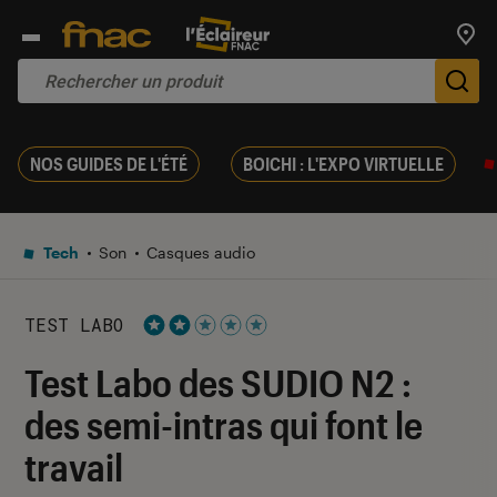
Trouv
De
NOS GUIDES DE L'ÉTÉ
BOICHI : L'EXPO VIRTUELLE
Tech
Son
Casques audio
TEST LABO
Noté 2 étoiles sur 5
Test Labo des SUDIO N2 :
des semi-intras qui font le
travail