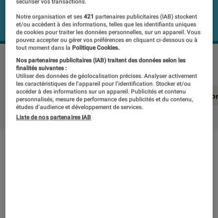
sécuriser vos transactions.
Notre organisation et ses
421
partenaires publicitaires (IAB) stockent
et/ou accèdent à des informations, telles que les identifiants uniques
de cookies pour traiter les données personnelles, sur un appareil. Vous
pouvez accepter ou gérer vos préférences en cliquant ci-dessous ou à
tout moment dans la
Politique Cookies.
SENNHEISER HD 600
©Labo Fnac
Nos partenaires publicitaires (IAB) traitent des données selon les
finalités suivantes :
Utiliser des données de géolocalisation précises. Analyser activement
les caractéristiques de l’appareil pour l’identification. Stocker et/ou
accéder à des informations sur un appareil. Publicités et contenu
En résumé
Notre test détaillé
Conclusio
personnalisés, mesure de performance des publicités et du contenu,
études d’audience et développement de services.
Liste de nos partenaires IAB
En résumé
NOTE LABOFNAC
Noté 5 étoiles sur 5
Ce casque ouvert filaire est taillé pour profiter