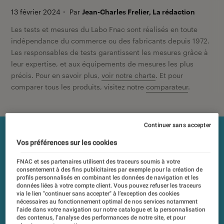
13 février 2024
・
Par
Jean-Charles Frelier, La rédaction
Les tests et mesures du Labo Fnac sont réalisés en toute
indépendance du commerce ou des fabricants depuis 1972.
Les responsables de tests garantissent les mesures grâce à
leur expertise, et aux équipements de mesures les plus
précis. Pour en savoir plus,
voir notre charte
. Et pour
comparer tous les produits, visitez notre
comparateur
.
Continuer sans accepter
Vos préférences sur les cookies
FNAC et ses partenaires utilisent des traceurs soumis à votre
consentement à des fins publicitaires par exemple pour la création de
profils personnalisés en combinant les données de navigation et les
données liées à votre compte client. Vous pouvez refuser les traceurs
via le lien "continuer sans accepter" à l’exception des cookies
nécessaires au fonctionnement optimal de nos services notamment
l’aide dans votre navigation sur notre catalogue et la personnalisation
des contenus, l’analyse des performances de notre site, et pour