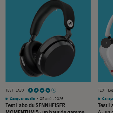
TEST LABO
TEST LA
Noté 4 étoiles sur 5
Casques audio
•
05 août. 2026
Casqu
Test Labo du SENNHEISER
Test 
MOMENTUM 5 : un haut de gamme
A : un