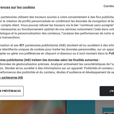
 UE55AU7105K : un rap
Continu
rences sur les cookies
rix intéressant malgré 
 partenaires utilisent des traceurs soumis à votre consentement à des fins publicita
r la création de profils personnalisés en combinant les données de navigation et l
e compte client. Vous pouvez refuser les traceurs via le lien "continuer sans accepter"
 nécessaires au fonctionnement optimal de nos services notamment l’aide dans vot
riss Abdi
atalogue et la personnalisation des contenus, l’analyse des performances de notre si
s transactions.
nt réalisés en toute indépendance du commerce ou des fabricants de
expertise, et aux équipements de mesures les plus précis. Pour en s
isation et ses
421
partenaires publicitaires (IAB) stockent et/ou accèdent à des inf
es identifiants uniques de cookies pour traiter les données personnelles, sur un appa
tre
comparateur
.
pter ou gérer vos préférences en cliquant ci-dessous ou à tout moment dans la
Poli
res publicitaires (IAB) traitent des données selon les finalités suivantes :
 données de géolocalisation précises. Analyser activement les caractéristiques de l’
tion. Stocker et/ou accéder à des informations sur un appareil. Publicités et contenu
Nos
erformance des publicités et du contenu, études d’audience et développement de se
s partenaires IAB
plat
S PRÉFÉRENCES
J'
VOIR T