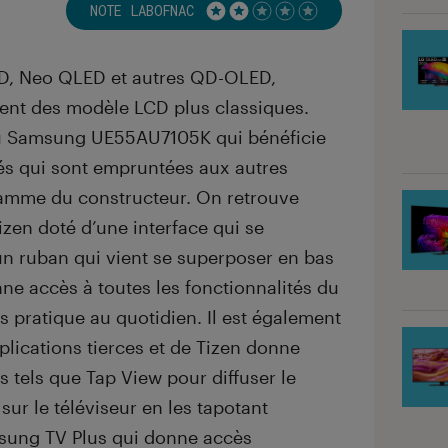
NOTE LABOFNAC
Noté 2 étoiles sur 5
ED, Neo QLED et autres QD-OLED,
nt des modèle LCD plus classiques.
du Samsung UE55AU7105K qui bénéficie
tés qui sont empruntées aux autres
gamme du constructeur. On retrouve
Tizen doté d’une interface qui se
un ruban qui vient se superposer en bas
ne accès à toutes les fonctionnalités du
ès pratique au quotidien. Il est également
pplications tierces et de Tizen donne
s tels que Tap View pour diffuser le
ur le téléviseur en les tapotant
sung TV Plus qui donne accès