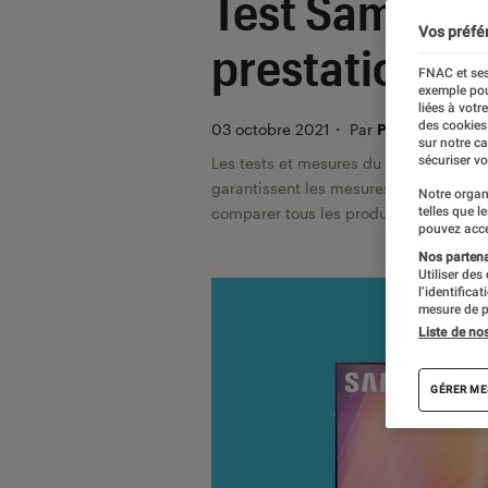
Test Samsung
Vos préfé
prestations/p
FNAC et ses
exemple pou
liées à votr
des cookies
03 octobre 2021
・
Par
Pierre Blanc, D
sur notre c
sécuriser vo
Les tests et mesures du Labo Fnac so
garantissent les mesures grâce à leur 
Notre organ
telles que l
comparer tous les produits, visitez no
pouvez acce
Nos partenai
Utiliser des
l’identifica
mesure de p
Liste de no
GÉRER ME