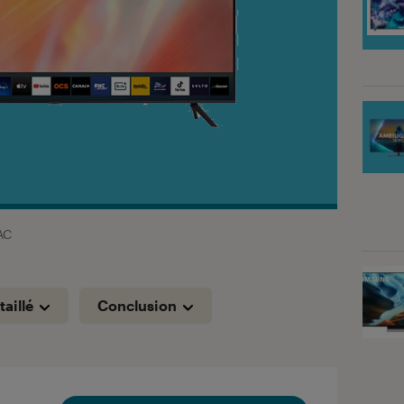
AC
taillé
Conclusion