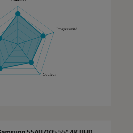
aphique sont à retrouver dans l'onglet "Détail des so
Samsung 55AU7105 55" 4K UHD