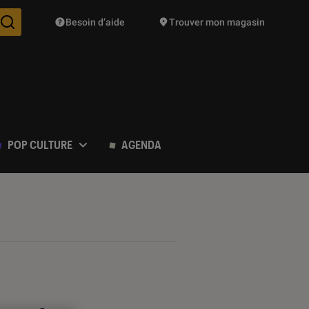
Besoin d’aide
Trouver mon magasin
Des suggestions de produits vont vous être proposées pendant vo
POP CULTURE
AGENDA