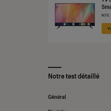
Sma
NOTE
Noté
V
Notre test détaillé
Général