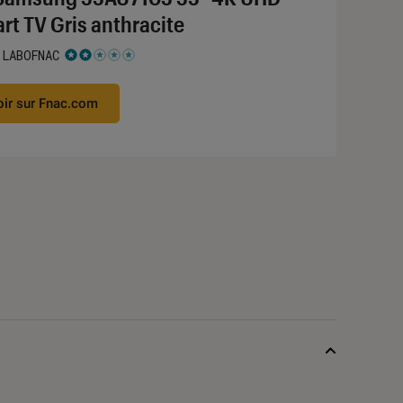
rt TV Gris anthracite
 LABOFNAC
 2 étoiles sur 5
oir sur Fnac.com