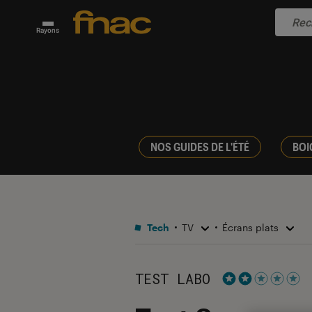
Rayons
NOS GUIDES DE L'ÉTÉ
BOI
Tech
TV
Écrans plats
TEST LABO
Noté 2 étoiles s