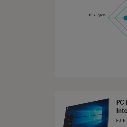
Les notes de ce gr
PC 
Int
NOTE
Noté