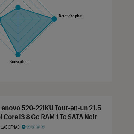
aphique sont à retrouver dans l'onglet "Détail des so
Lenovo 520-22IKU Tout-en-un 21.5
el Core i3 8 Go RAM 1 To SATA Noir
 LABOFNAC
 1 étoiles sur 5