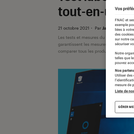
tout-en-un ta
Vos préfé
FNAC et ses
exemple pou
21 octobre 2021
・
Par
Javare Traoré, 
liées à votr
des cookies
Les tests et mesures du Labo Fnac so
sur notre c
garantissent les mesures grâce à leur 
sécuriser vo
comparer tous les produits, visitez no
Notre organ
telles que l
pouvez acce
Nos partenai
Utiliser des
l’identifica
mesure de p
Liste de no
GÉRER ME