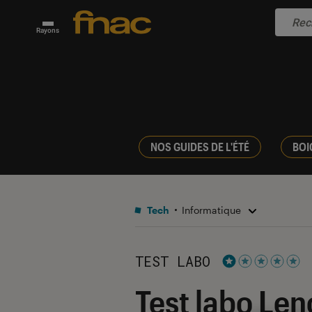
Rayons
NOS GUIDES DE L'ÉTÉ
BOI
Tech
Informatique
TEST LABO
Noté 1 étoiles su
Test labo Le