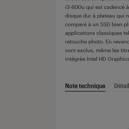
i3-600u qui est cadencé à
disque dur à plateau qui n
comparé à un SSD bien plu
applications classiques te
retouche photo. En revan
sont exclus, même les titr
intégrée Intel HD Graphics
Note technique
Détai
Note technique