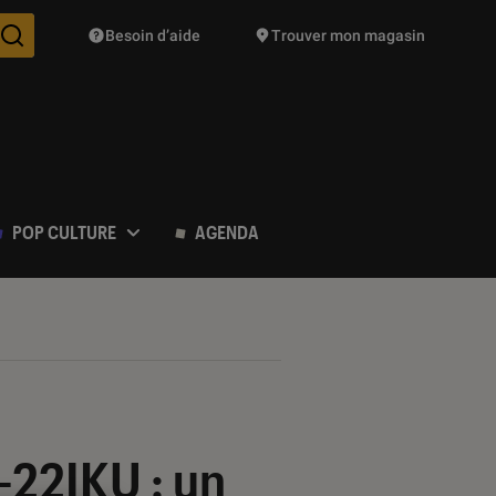
Besoin d’aide
Trouver mon magasin
Des suggestions de produits vont vous être proposées pendant vo
POP CULTURE
AGENDA
-22IKU : un