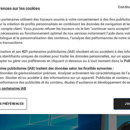
illé pour la bureautique
Continu
rences sur les cookies
 partenaires utilisent des traceurs soumis à votre consentement à des fins publicita
r la création de profils personnalisés en combinant les données de navigation et l
Driss Abdi
e compte client. Vous pouvez refuser les traceurs via le lien "continuer sans accepter"
 nécessaires au fonctionnement optimal de nos services notamment l’aide dans vot
nt réalisés en toute indépendance du commerce ou des fabricants de
atalogue et la personnalisation des contenus, l’analyse des performances de notre si
expertise, et aux équipements de mesures les plus précis. Pour en s
s transactions.
tre
comparateur
.
isation et ses
421
partenaires publicitaires (IAB) stockent et/ou accèdent à des inf
es identifiants uniques de cookies pour traiter les données personnelles, sur un appa
pter ou gérer vos préférences en cliquant ci-dessous ou à tout moment dans la
Poli
res publicitaires (IAB) traitent des données selon les finalités suivantes :
 données de géolocalisation précises. Analyser activement les caractéristiques de l’
Nos
tion. Stocker et/ou accéder à des informations sur un appareil. Publicités et contenu
erformance des publicités et du contenu, études d’audience et développement de se
Inf
s partenaires IAB
VOIR T
S PRÉFÉRENCES
J'