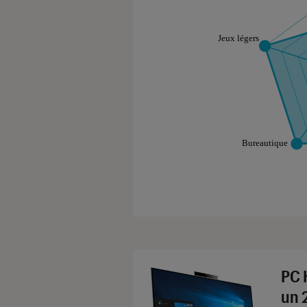
Les notes de ce gr
PC 
un 