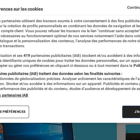
Continu
rences sur les cookies
 partenaires utilisent des traceurs soumis à votre consentement à des fins publicita
r la création de profils personnalisés en combinant les données de navigation et l
e compte client. Vous pouvez refuser les traceurs via le lien "continuer sans accepter"
 nécessaires au fonctionnement optimal de nos services notamment l’aide dans vot
nt réalisés en toute indépendance du commerce ou des fabricants de
atalogue et la personnalisation des contenus, l’analyse des performances de notre si
expertise, et aux équipements de mesures les plus précis. Pour en s
s transactions.
tre
comparateur
.
isation et ses
419
partenaires publicitaires (IAB) stockent et/ou accèdent à des inf
es identifiants uniques de cookies pour traiter les données personnelles, sur un appa
pter ou gérer vos préférences en cliquant ci-dessous ou à tout moment dans la
Poli
res publicitaires (IAB) traitent des données selon les finalités suivantes :
 données de géolocalisation précises. Analyser activement les caractéristiques de l’
Nos
tion. Stocker et/ou accéder à des informations sur un appareil. Publicités et contenu
erformance des publicités et du contenu, études d’audience et développement de se
Inf
s partenaires IAB
VOIR T
S PRÉFÉRENCES
J'