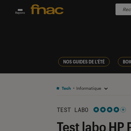
Rayons
NOS GUIDES DE L'ÉTÉ
BOI
Tech
Informatique
TEST LABO
Noté 4 étoiles s
Test labo HP 