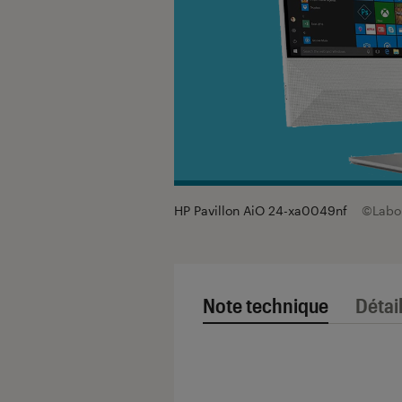
HP Pavillon AiO 24-xa0049nf
©Labo
Note technique
Détai
Note technique