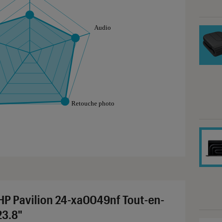
aphique sont à retrouver dans l'onglet "Détail des so
HP Pavilion 24-xa0049nf Tout-en-
23.8"