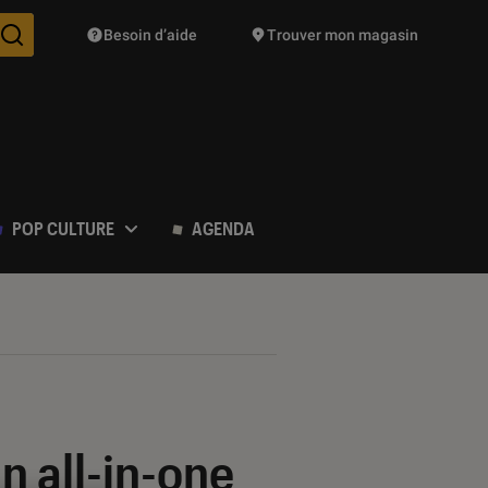
Besoin d’aide
Trouver mon magasin
Des suggestions de produits vont vous être proposées pendant vo
POP CULTURE
AGENDA
n all-in-one