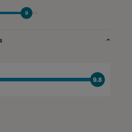
9
s
9.8