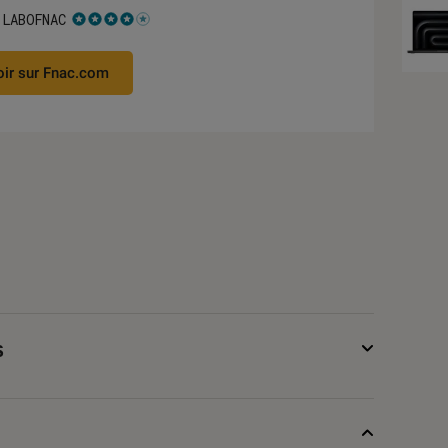
 LABOFNAC
 4 étoiles sur 5
oir sur Fnac.com
s