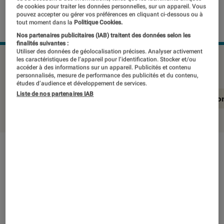
de cookies pour traiter les données personnelles, sur un appareil. Vous
pouvez accepter ou gérer vos préférences en cliquant ci-dessous ou à
tout moment dans la
Politique Cookies.
Nos partenaires publicitaires (IAB) traitent des données selon les
finalités suivantes :
Utiliser des données de géolocalisation précises. Analyser activement
PANASONIC DC-TZ90
©Labo Fnac
les caractéristiques de l’appareil pour l’identification. Stocker et/ou
accéder à des informations sur un appareil. Publicités et contenu
personnalisés, mesure de performance des publicités et du contenu,
études d’audience et développement de services.
Liste de nos partenaires IAB
En résumé
Notre test détaillé
Conclusio
En résumé
NOTE LABOFNAC
Noté 3 étoiles sur 5
Si les compacts n’ont plus vraiment la cote,