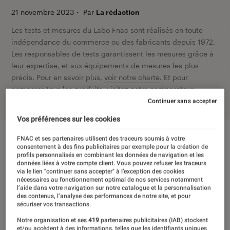
21 novembre 2023
・
Par
La rédaction
Les tests et mesures du Labo Fnac sont réalisés en toute
indépendance du commerce ou des fabricants depuis 1972.
Les responsables de tests garantissent les mesures grâce à
leur expertise, et aux équipements de mesures les plus
précis. Pour en savoir plus,
voir notre charte
. Et pour
comparer tous les produits, visitez notre
comparateur
.
Continuer sans accepter
Vos préférences sur les cookies
FNAC et ses partenaires utilisent des traceurs soumis à votre
consentement à des fins publicitaires par exemple pour la création de
profils personnalisés en combinant les données de navigation et les
données liées à votre compte client. Vous pouvez refuser les traceurs
via le lien "continuer sans accepter" à l’exception des cookies
nécessaires au fonctionnement optimal de nos services notamment
l’aide dans votre navigation sur notre catalogue et la personnalisation
des contenus, l’analyse des performances de notre site, et pour
sécuriser vos transactions.
Notre organisation et ses
419
partenaires publicitaires (IAB) stockent
et/ou accèdent à des informations, telles que les identifiants uniques