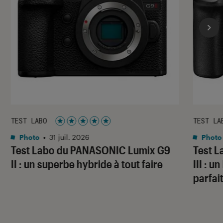
TEST LABO
TEST LA
Noté 5 étoiles sur 5
Photo
•
31 juil. 2026
Photo
Test Labo du PANASONIC Lumix G9
Test 
II : un superbe hybride à tout faire
III : 
parfai