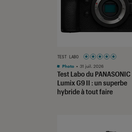
TEST LABO
Noté 5 étoiles sur 5
Photo
•
31 juil. 2026
Test Labo du PANASONIC
Lumix G9 II : un superbe
hybride à tout faire