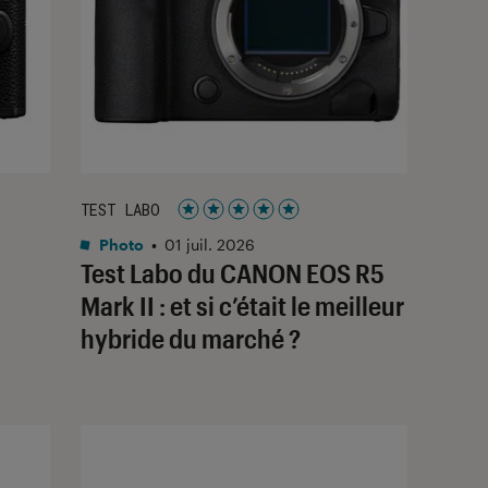
TEST LABO
Noté 5 étoiles sur 5
Photo
•
01 juil. 2026
Test Labo du CANON EOS R5
Mark II : et si c’était le meilleur
hybride du marché ?