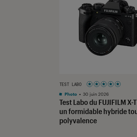
TEST LABO
Noté 5 étoiles sur 5
Photo
•
30 juin 2026
Test Labo du FUJIFILM X-T
un formidable hybride to
polyvalence