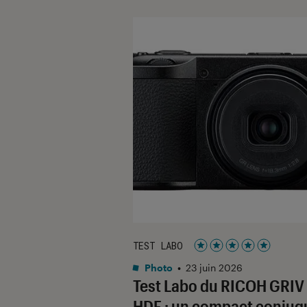
TEST LABO
Noté 5 étoiles sur 5
Photo
•
23 juin 2026
Test Labo du RICOH GRIV
HDF : un compact conjug