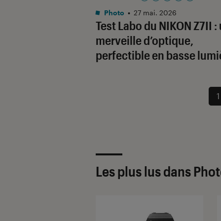
Noté 5 étoiles sur 5
Photo
•
27 mai. 2026
Test Labo du NIKON Z7II :
merveille d’optique,
perfectible en basse lumi
1
Les plus lus dans Pho