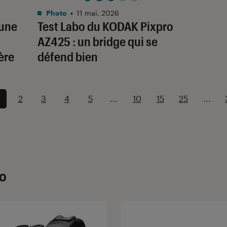
Noté 3 étoiles sur 5
Photo
•
11 mai. 2026
 une
Test Labo du KODAK Pixpro
AZ425 : un bridge qui se
ère
défend bien
2
3
4
5
...
10
15
25
...
to