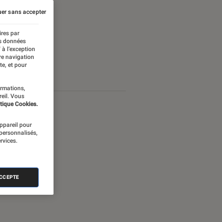
er sans accepter
ires par
es données
 à l’exception
re navigation
te, et pour
ormations,
reil. Vous
tique Cookies.
appareil pour
 personnalisés,
rvices.
ACCEPTE