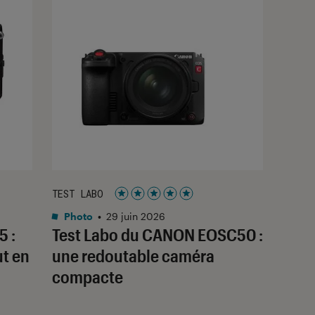
TEST LABO
Noté 5 étoiles sur 5
Photo
•
29 juin 2026
5 :
Test Labo du CANON EOSC50 :
ut en
une redoutable caméra
compacte