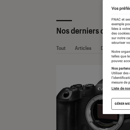
Vos préfé
FNAC et ses
exemple pou
Nos derniers contenu
liées à votr
des cookies
sur notre c
sécuriser vo
Tout
Articles
Dossiers
Notre organ
telles que l
pouvez acce
Nos partenai
Utiliser des
l’identifica
mesure de p
Liste de no
GÉRER ME