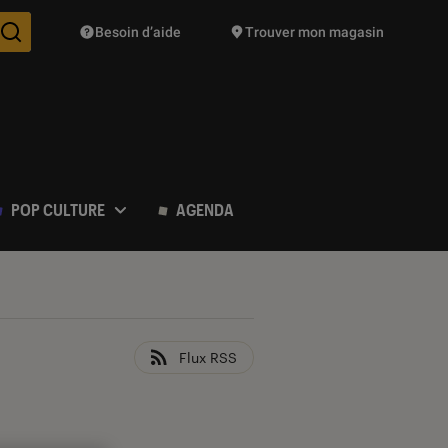
Besoin d’aide
Trouver mon magasin
Des suggestions de produits vont vous être proposées pendant vo
POP CULTURE
AGENDA
Flux RSS