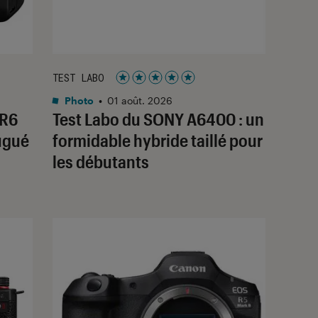
TEST LABO
Noté 5 étoiles sur 5
Photo
•
01 août. 2026
 R6
Test Labo du SONY A6400 : un
jugué
formidable hybride taillé pour
les débutants