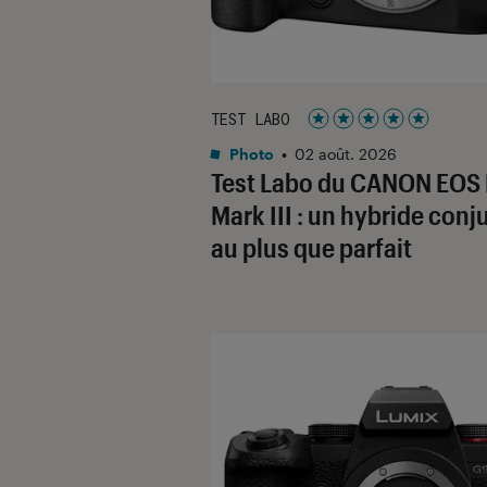
TEST LABO
Noté 5 étoiles sur 5
Photo
•
02 août. 2026
Test Labo du CANON EOS
Mark III : un hybride con
au plus que parfait