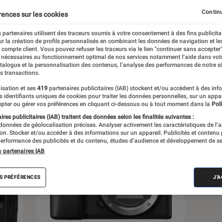
Continu
rences sur les cookies
 partenaires utilisent des traceurs soumis à votre consentement à des fins publicita
r la création de profils personnalisés en combinant les données de navigation et l
s
e compte client. Vous pouvez refuser les traceurs via le lien "continuer sans accepter"
 nécessaires au fonctionnement optimal de nos services notamment l’aide dans vot
atalogue et la personnalisation des contenus, l’analyse des performances de notre si
s transactions.
Tests
isation et ses
419
partenaires publicitaires (IAB) stockent et/ou accèdent à des inf
es identifiants uniques de cookies pour traiter les données personnelles, sur un appa
pter ou gérer vos préférences en cliquant ci-dessous ou à tout moment dans la
Poli
res publicitaires (IAB) traitent des données selon les finalités suivantes :
 données de géolocalisation précises. Analyser activement les caractéristiques de l’
tion. Stocker et/ou accéder à des informations sur un appareil. Publicités et contenu
erformance des publicités et du contenu, études d’audience et développement de se
s partenaires IAB
S PRÉFÉRENCES
J'