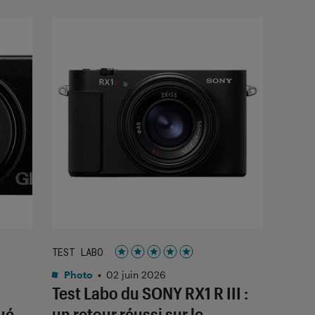
TEST LABO
Noté 5 étoiles sur 5
Photo
•
02 juin 2026
Test Labo du SONY RX1 R III :
ué
un retour réussi sur le