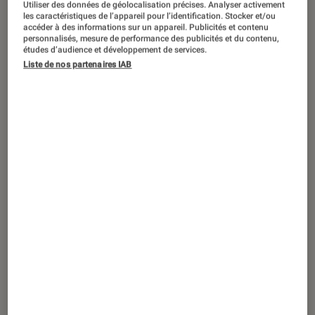
Utiliser des données de géolocalisation précises. Analyser activement
les caractéristiques de l’appareil pour l’identification. Stocker et/ou
accéder à des informations sur un appareil. Publicités et contenu
personnalisés, mesure de performance des publicités et du contenu,
études d’audience et développement de services.
TEST LABO
Liste de nos partenaires IAB
Noté 3 étoiles sur 5
Photo
•
29 nov. 2025
Test Labo du KODAK Pixpro FZ55 : un
compact sans histoire mais très capable