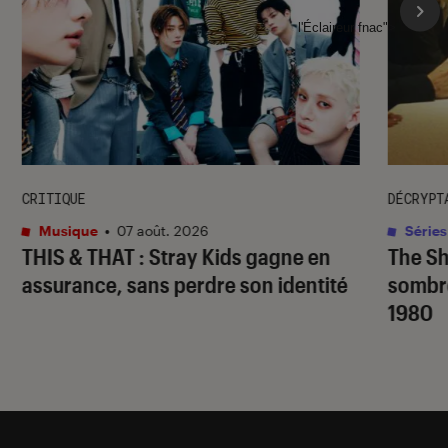
l'Éclaireur fnac">
CRITIQUE
DÉCRYPT
Musique
•
07 août. 2026
Séries
THIS & THAT
: Stray Kids gagne en
The S
assurance, sans perdre son identité
sombr
1980